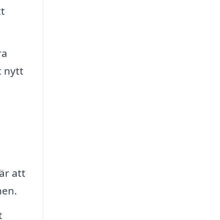
t
ra
t nytt
är att
nen.
t