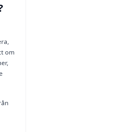
?
era,
ett om
er,
e
rån