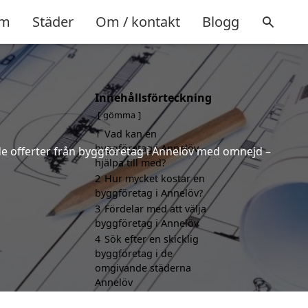
m
Städer
Om / kontakt
Blogg
Innehållsförteckning
gömma
1
Vad kan en
byggföretag i Annelöv
nde offerter från byggföretag i Annelöv med omnejd –
hjälpa till med?
2
Hur mycket kostar en
byggföretag i Annelöv?
3
Fördelar med att välja
byggföretag i Annelöv
4
Sök efter en skicklig
byggföretag i de
omgivande städerna
Annelöv