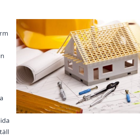
orm
an
ra
uida
täll