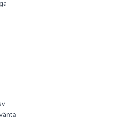
iga
av
rvänta