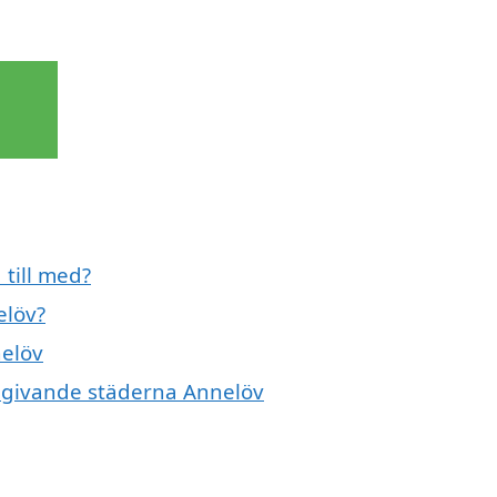
 till med?
elöv?
nelöv
omgivande städerna Annelöv