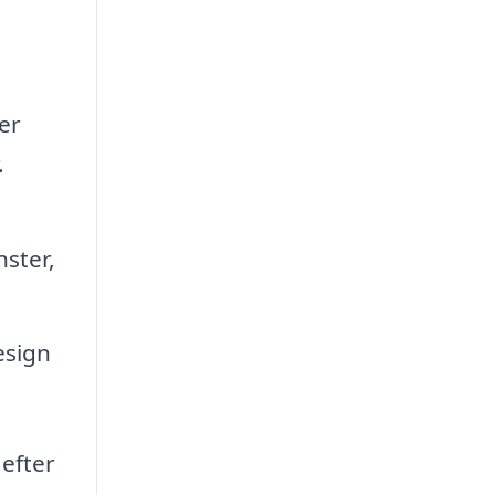
a
er
.
nster,
esign
efter