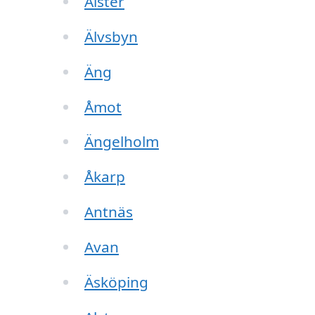
Alster
Älvsbyn
Äng
Åmot
Ängelholm
Åkarp
Antnäs
Avan
Äsköping