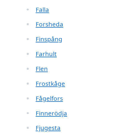
Falla
Forsheda
Finspång
Farhult
Flen
Frostkåge
Fågelfors
Finnerödja
Fjugesta