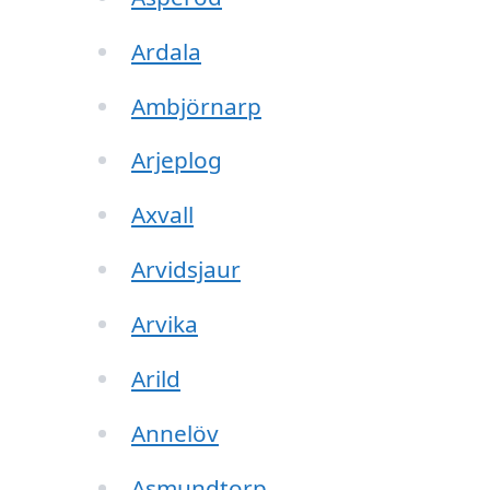
Ardala
Ambjörnarp
Arjeplog
Axvall
Arvidsjaur
Arvika
Arild
Annelöv
Asmundtorp