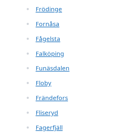
Frödinge
Fornåsa
Fågelsta
Falköping
Funäsdalen
Floby
Frändefors
Fliseryd
Fagerfjäll