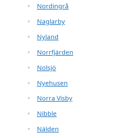
Nordingrå
Naglarby
Nyland
Norrfjärden
Nolsjö
Nyehusen
Norra Visby
Nibble
Nälden