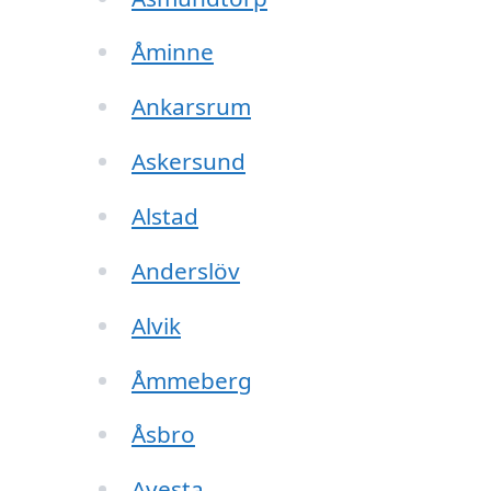
Åminne
Ankarsrum
Askersund
Alstad
Anderslöv
Alvik
Åmmeberg
Åsbro
Avesta