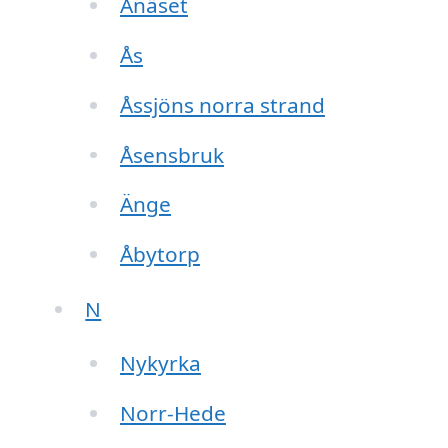
Ånäset
Ås
Åssjöns norra strand
Åsensbruk
Änge
Åbytorp
N
Nykyrka
Norr-Hede