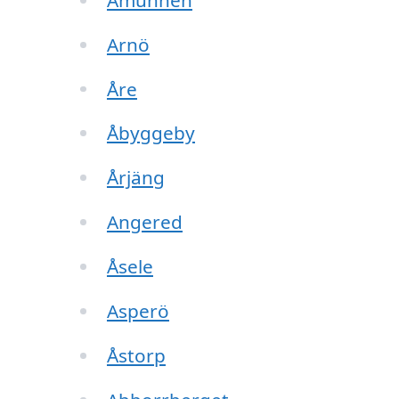
Arnö
Åre
Åbyggeby
Årjäng
Angered
Åsele
Asperö
Åstorp