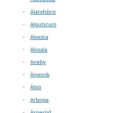
Älandsbro
Algutsrum
Alvesta
Älvsala
Aneby
Ängsvik
Älgö
Arboga
Äsperöd