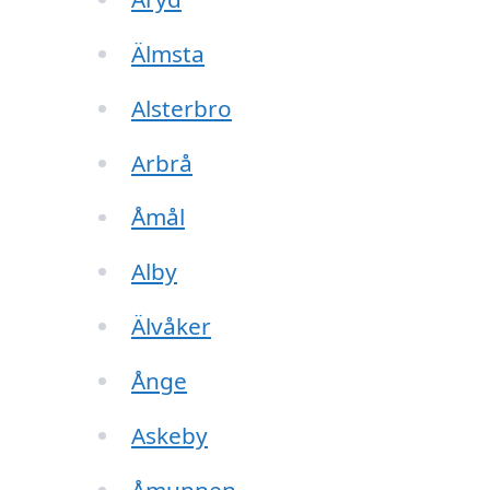
Älmsta
Alsterbro
Arbrå
Åmål
Alby
Älvåker
Ånge
Askeby
Åmunnen