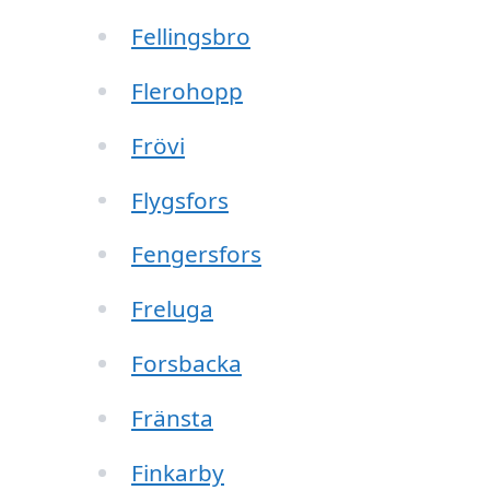
Fellingsbro
Flerohopp
Frövi
Flygsfors
Fengersfors
Freluga
Forsbacka
Fränsta
Finkarby