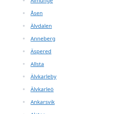
Almunge
Åsen
Älvdalen
Anneberg
Äspered
Allsta
Älvkarleby
Älvkarleö
Ankarsvik