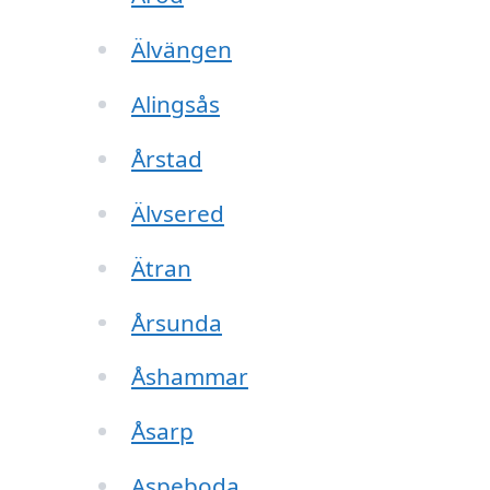
Älvängen
Alingsås
Årstad
Älvsered
Ätran
Årsunda
Åshammar
Åsarp
Aspeboda