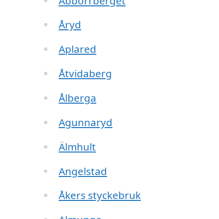
Abborrberget
Åryd
Aplared
Åtvidaberg
Ålberga
Agunnaryd
Älmhult
Angelstad
Åkers styckebruk