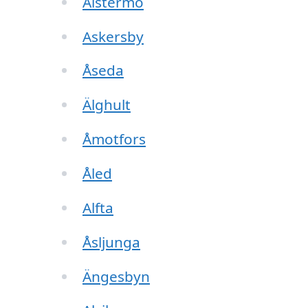
Alstermo
Askersby
Åseda
Älghult
Åmotfors
Åled
Alfta
Åsljunga
Ängesbyn