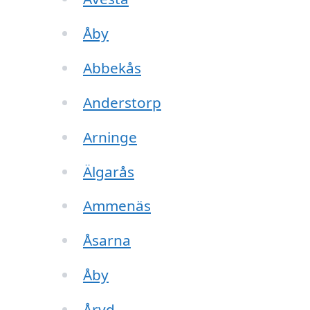
Åby
Abbekås
Anderstorp
Arninge
Älgarås
Ammenäs
Åsarna
Åby
Åryd