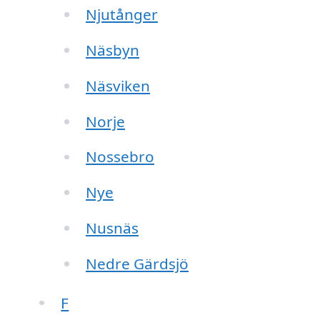
Njutånger
Näsbyn
Näsviken
Norje
Nossebro
Nye
Nusnäs
Nedre Gärdsjö
F