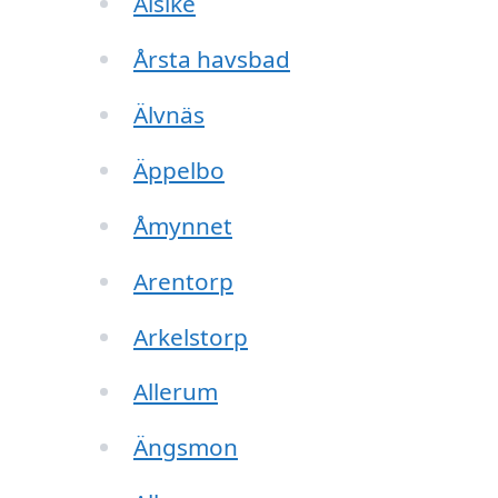
Alsike
Årsta havsbad
Älvnäs
Äppelbo
Åmynnet
Arentorp
Arkelstorp
Allerum
Ängsmon