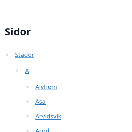
Sidor
Städer
A
Alvhem
Åsa
Arvidsvik
Aröd