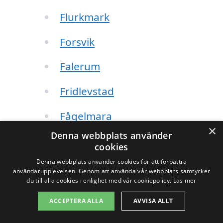
Flurkmark
Forsvik
Falerum
Fridlevstad
Fågelmara
×
Denna webbplats använder
Fristad
cookies
Denna webbplats använder cookies för att förbättra
Frufällan
användarupplevelsen. Genom att använda vår webbplats samtycker
du till alla cookies i enlighet med vår cookiepolicy.
Läs mer
Fagerhult
ACCEPTERA ALLA
AVVISA ALLT
Furusjö