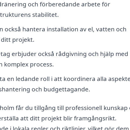
dränering och förberedande arbete för
trukturens stabilitet.
också hantera installation av el, vatten och
itt projekt.
ag erbjuder också rådgivning och hjälp med 
en komplex process.
 en ledande roll i att koordinera alla aspekt
tidshantering och budgettagande.
olm får du tillgång till professionell kunskap
ställa att ditt projekt blir framgångsrikt.
i lokala regler och riktlinjer, vilket gör dem t