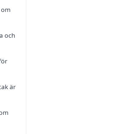
d om
ma och
för
tak är
som