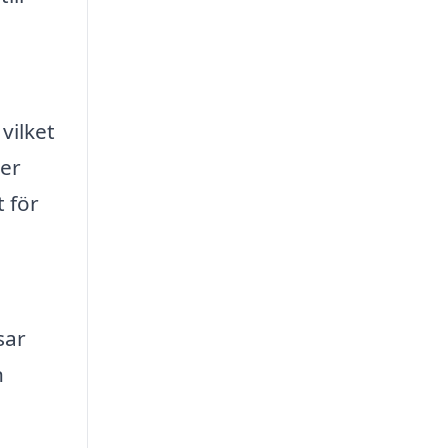
vilket
ler
t för
sar
n