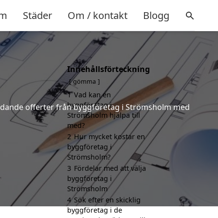
m
Städer
Om / kontakt
Blogg
Innehållsförteckning
m
gömma
1
Vad kan en
byggföretag i
bindande offerter från byggföretag i Strömsholm med
Strömsholm hjälpa till
med?
2
Hur mycket kostar en
byggföretag i
Strömsholm?
3
Fördelar med att välja
byggföretag i
Strömsholm
4
Sök efter en skicklig
byggföretag i de