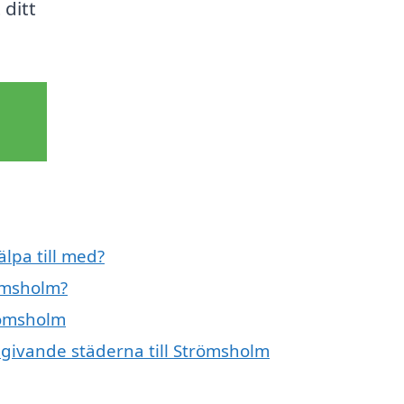
 ditt
lpa till med?
ömsholm?
römsholm
mgivande städerna till Strömsholm