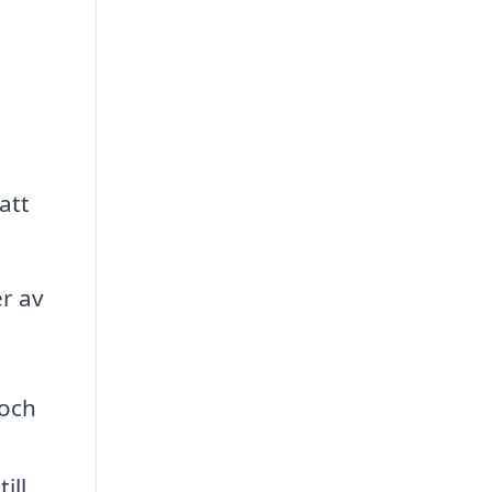
att
er av
 och
ill