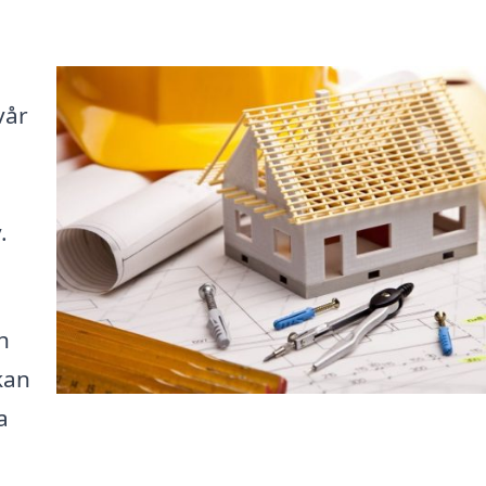
vår
.
h
kan
a