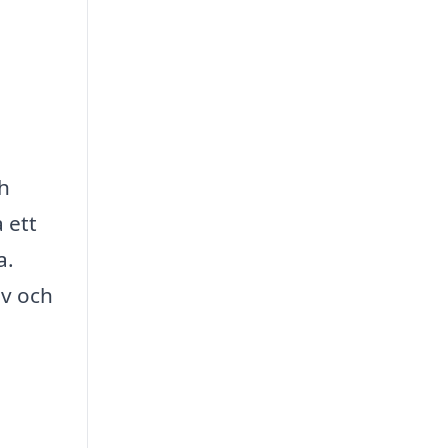
ch
 ett
a.
ov och