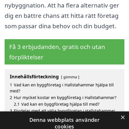
nybyggnation. Att ha flera alternativ ger
dig en bättre chans att hitta rätt företag
som passar dina behov och din budget.
Få 3 erbjudanden, gratis och utan
förpliktelser
Innehållsförteckning
gömma
1
Vad kan en byggföretag i Hallstahammar hjälpa till
med?
2
Hur mycket kostar en byggföretag i Hallstahammar?
2.1
Vad kan en byggföretag hjälpa till med?
3
Fördelar med att välja byggföretag i Hallstahammar
×
3.1
Vad kan ett byggföretag hjälpa dig med?
Denna webbplats använder
4
Sök efter en skicklig byggföretag i de omgivande
cookies