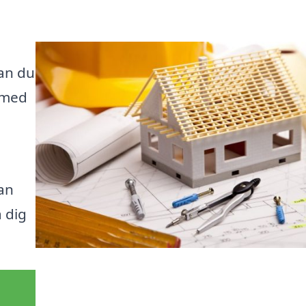
kan du
p med
kan
a dig