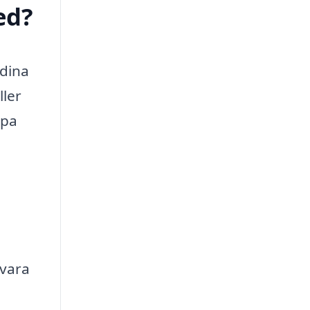
ed?
 dina
ller
lpa
 vara