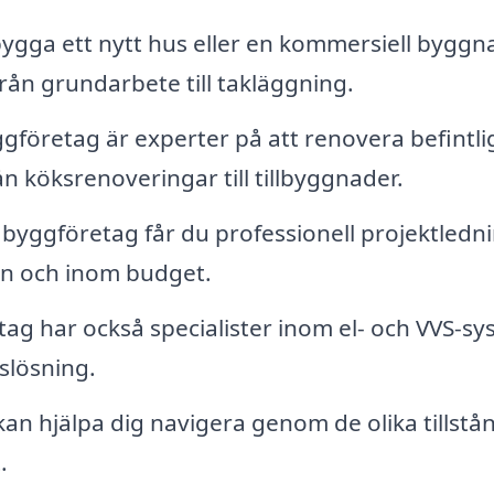
ygga ett nytt hus eller en kommersiell byggn
rån grundarbete till takläggning.
gföretag är experter på att renovera befintli
rån köksrenoveringar till tillbyggnader.
 byggföretag får du professionell projektledn
lan och inom budget.
g har också specialister inom el- och VVS-sy
tslösning.
n hjälpa dig navigera genom de olika tillstå
.