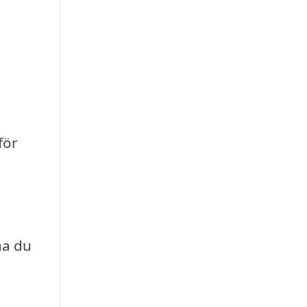
för
na du