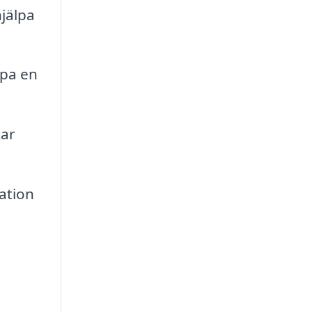
hjälpa
apa en
kar
ation