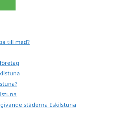
pa till med?
gföretag
kilstuna
lstuna?
ilstuna
omgivande städerna Eskilstuna