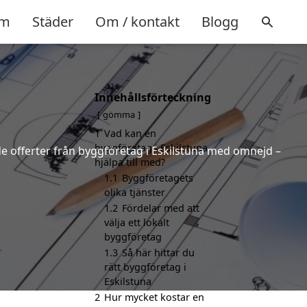
m
Städer
Om / kontakt
Blogg
Innehållsförteckning
gömma
1
Vad kan en
byggföretag i Eskilstuna
nde offerter från byggföretag i Eskilstuna med omnejd –
hjälpa till med?
1.1
Byggföretagets
olika tjänster
1.2
Fördelar med att
välja ett lokalt
byggföretag
1.3
Så här hittar du
rätt byggföretag i
Eskilstuna
2
Hur mycket kostar en