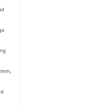
ad
ga
ing
stem,
nd