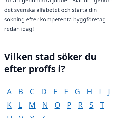
för att genomföra jobbet. Bläddra genom
det svenska alfabetet och starta din
sökning efter kompetenta byggföretag
redan idag!
Vilken stad söker du
efter proffs i?
A
B
C
D
E
F
G
H
I
J
K
L
M
N
O
P
R
S
T