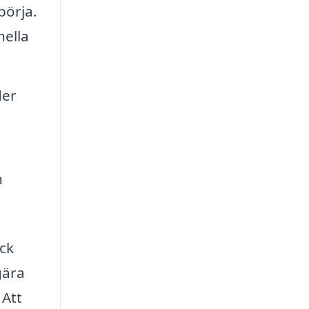
börja.
nella
der
h
ick
gära
 Att