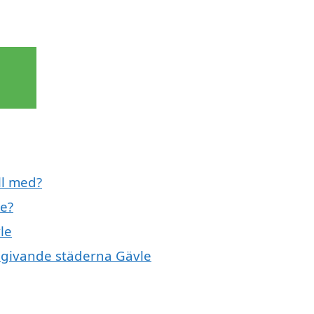
ll med?
le?
le
omgivande städerna Gävle