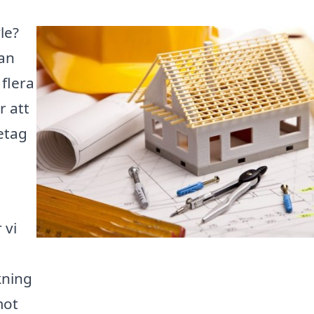
le?
kan
 flera
r att
retag
 vi
kning
mot