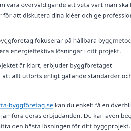
n vara överväldigande att veta vart man ska 
för att diskutera dina idéer och ge professio
ggföretag fokuserar på hållbara byggmeto
ra energieffektiva lösningar i ditt projekt.
ektet är klart, erbjuder byggföretaget
a att allt utförts enligt gällande standarder oc
tta-byggföretag.se
kan du enkelt få en överbl
ch jämföra deras erbjudanden. Du kan även be
 hitta den bästa lösningen för ditt byggprojekt.