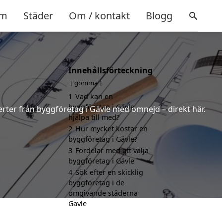
m
Städer
Om / kontakt
Blogg
Innehållsförteckning
gömma
1
Vad kan en
byggföretag i Gävle
ferter från byggföretag i Gävle med omnejd – direkt här.
hjälpa till med?
2
Hur mycket kostar en
byggföretag i Gävle?
3
Fördelar med att välja
byggföretag i Gävle
4
Sök efter en skicklig
byggföretag i de
omgivande städerna
Gävle