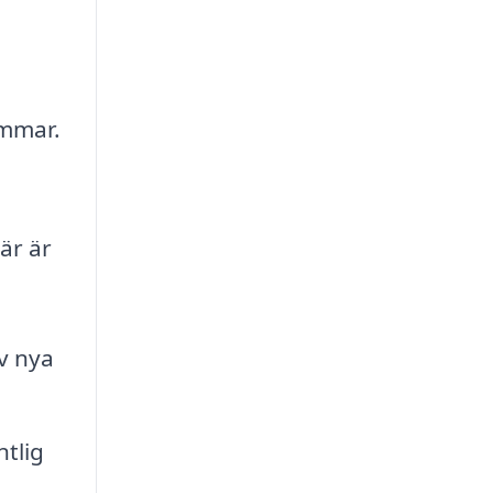
ömmar.
är är
av nya
tlig