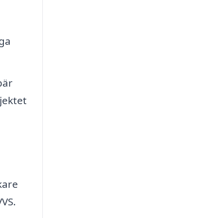
iga
bär
jektet
kare
VVS.