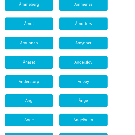
Åmmeberg
Ammenäs
Åmot
Åmotfors
Åmunnen
Åmynnet
Ånäset
Anderslöv
Anderstorp
Aneby
Äng
Ånge
Änge
Ängelholm