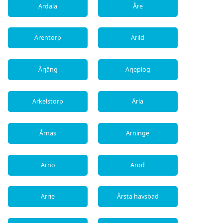
Ardala
Åre
Arentorp
Arild
Årjäng
Arjeplog
Arkelstorp
Ärla
Årnäs
Arninge
Arnö
Aröd
Arrie
Årsta havsbad