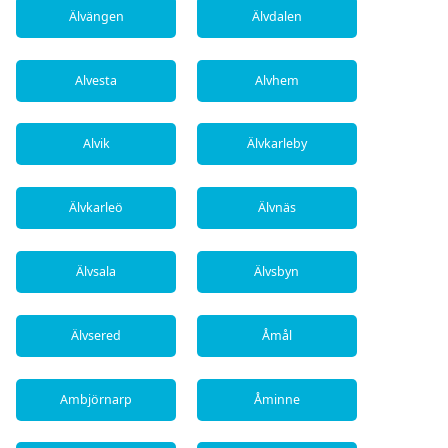
Älvängen
Älvdalen
Alvesta
Alvhem
Alvik
Älvkarleby
Älvkarleö
Älvnäs
Älvsala
Älvsbyn
Älvsered
Åmål
Ambjörnarp
Åminne