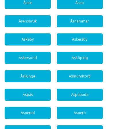
Åsele
Åsen
Åsensbruk
Åshammar
Askeby
Askersby
Askersund
Äsköping
Åsljunga
Asmundtorp
Aspås
Aspeboda
Äspered
Asperö