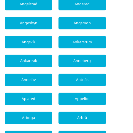
Angelstad
Angered
Ängesbyn
Ängsmon
Ängsvik
Ankarsrum
Ankarsvik
Anneberg
Annelöv
Antnäs
Aplared
Äppelbo
Arboga
Arbrå