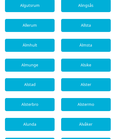
Algutsrum
Alingsås
Allerum
Allsta
Älmhult
Älmsta
Almunge
Alsike
Alstad
Alster
Alsterbro
Alstermo
Alunda
Älvåker