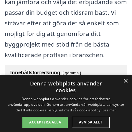
kan jämföra och välja det erbjudande som
passar din budget och tidsram bäst. Vi
strävar efter att göra det så enkelt som
möjligt för dig att genomföra ditt
byggprojekt med stöd från de bästa
kvalificerade proffsen i branschen.
Innehållsförteckning
gömma
×
1
Översikt över svenska städer som börjar med A
Denna webbplats använder
2
Sök efter en skicklig byggföretag i andra städer i
cookies
Sverige
Denna webbplats använder cookies för att förbättra
användarupplevelsen. Genom att använda vår webbplats samtycker
du till alla cookies i enlighet med vår cookiepolicy.
Läs mer
Copyright 2026 - Pilanto Aps
ACCEPTERA ALLA
AVVISA ALLT
Hem
Om / kontakt
Blogg
Webbplatskarta
Villkor