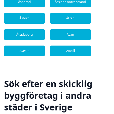
Äsperöd
Åssjöns norra strand
Åstorp
Ätran
Åtvidaberg
Avan
Avesta
Axvall
Sök efter en skicklig
byggföretag i andra
städer i Sverige