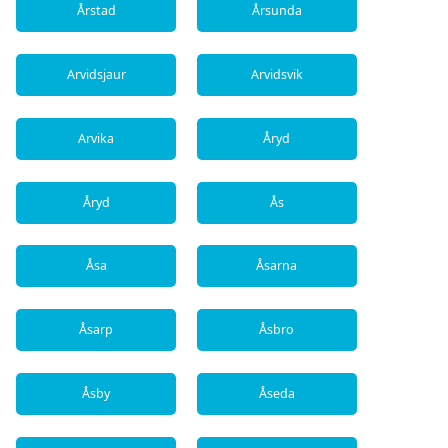
Årstad
Årsunda
Arvidsjaur
Arvidsvik
Arvika
Åryd
Åryd
Ås
Åsa
Åsarna
Åsarp
Åsbro
Åsby
Åseda