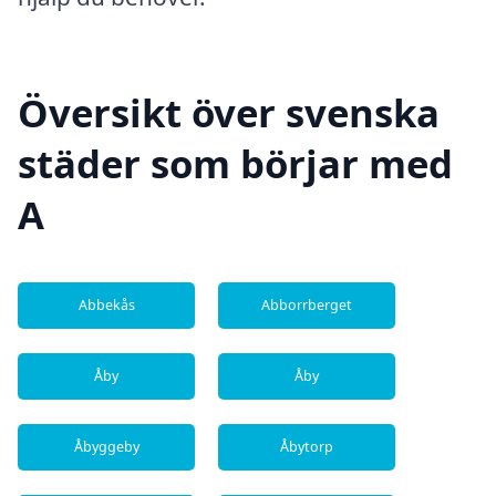
Översikt över svenska
städer som börjar med
A
Abbekås
Abborrberget
Åby
Åby
Åbyggeby
Åbytorp