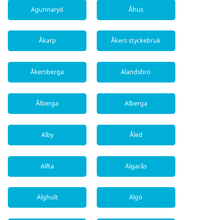
Agunnaryd
Åhus
Åkarp
Åkers styckebruk
Åkersberga
Älandsbro
Ålberga
Alberga
Alby
Åled
Alfta
Älgarås
Älghult
Älgö