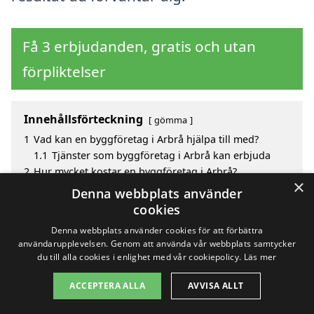
Få 3 erbjudanden, gratis och utan
förpliktelser
Innehållsförteckning
gömma
1
Vad kan en byggföretag i Arbrå hjälpa till med?
1.1
Tjänster som byggföretag i Arbrå kan erbjuda
2
Hur mycket kostar en byggföretag i Arbrå?
×
3
Fördelar med att välja byggföretag i Arbrå
Denna webbplats använder
4
Sök efter en skicklig byggföretag i de omgivande
cookies
städerna till Arbrå
Denna webbplats använder cookies för att förbättra
användarupplevelsen. Genom att använda vår webbplats samtycker
du till alla cookies i enlighet med vår cookiepolicy.
Läs mer
Copyright 2026 - Pilanto Aps
ACCEPTERA ALLA
AVVISA ALLT
Hem
Om / kontakt
Blogg
Webbplatskarta
Villkor