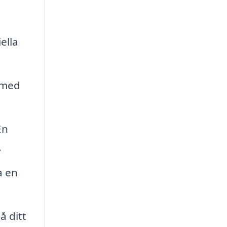
ella
l med
En
.
a en
å ditt