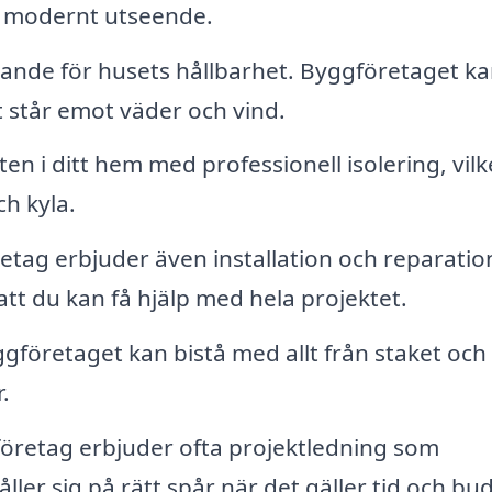
r modernt utseende.
rande för husets hållbarhet. Byggföretaget k
et står emot väder och vind.
en i ditt hem med professionell isolering, vilk
h kyla.
ag erbjuder även installation och reparatio
att du kan få hjälp med hela projektet.
gföretaget kan bistå med allt från staket och
.
öretag erbjuder ofta projektledning som
åller sig på rätt spår när det gäller tid och bu