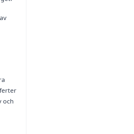
 av
ra
ferter
v och