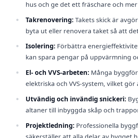
hus och ge det ett fräschare och me
Takrenovering:
Takets skick är avgö
byta ut eller renovera taket så att d
Isolering:
Förbättra energieffektivitet
kan spara pengar på uppvärmning oc
El- och VVS-arbeten:
Många byggföret
elektriska och VVS-system, vilket gör 
Utvändig och invändig snickeri:
Byg
altaner till inbyggda skåp och trappor
Projektledning:
Professionella byggf
säkerställer att alla delar av bygget h