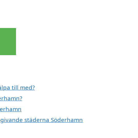
lpa till med?
derhamn?
öderhamn
 omgivande städerna Söderhamn