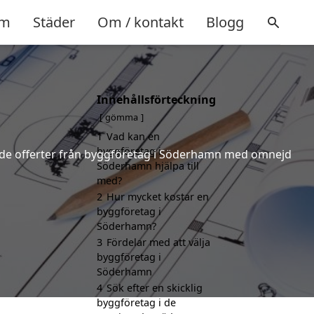
m
Städer
Om / kontakt
Blogg
Innehållsförteckning
gömma
1
Vad kan en
byggföretag i
dande offerter från byggföretag i Söderhamn med omnejd
Söderhamn hjälpa till
med?
2
Hur mycket kostar en
byggföretag i
Söderhamn?
3
Fördelar med att välja
byggföretag i
Söderhamn
4
Sök efter en skicklig
byggföretag i de