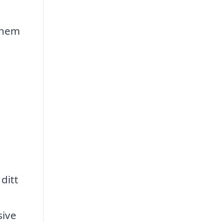
 hem
ditt
sive