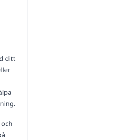
d ditt
ller
älpa
tning.
s och
på