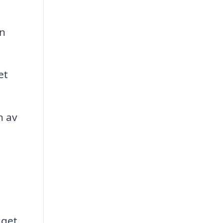
an
et
n av
dget.