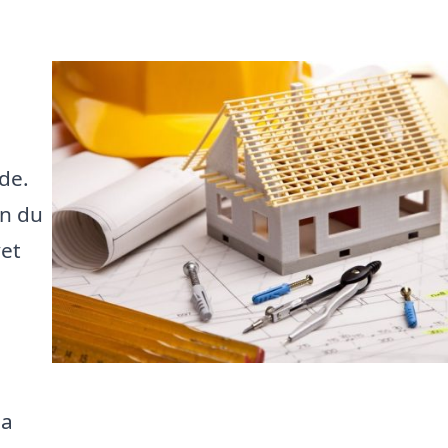
de.
an du
vet
pa