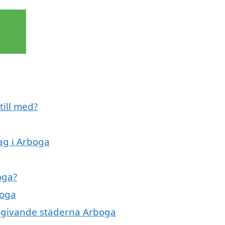
till med?
ag i Arboga
oga?
boga
omgivande städerna Arboga