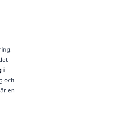
ring.
det
 i
ng och
 är en