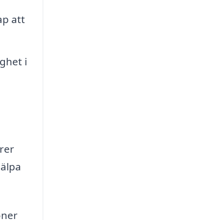
ap att
ghet i
rer
jälpa
oner