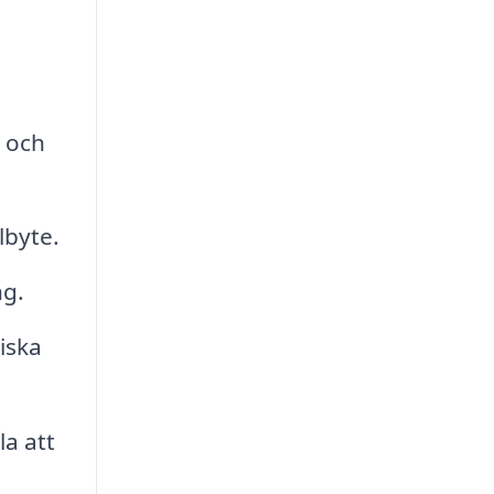
k och
lbyte.
ng.
iska
la att