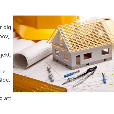
r dig
hov,
jekt.
ära
råde.
g att