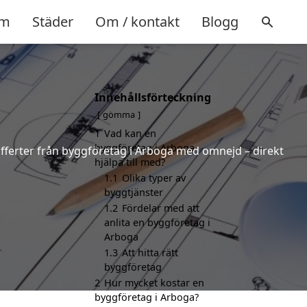
m
Städer
Om / kontakt
Blogg
Innehållsförteckning
gömma
1
Vad kan en
byggföretag i Arboga
 offerter från byggföretag i Arboga med omnejd – direkt
hjälpa till med?
1.1
Olika typer av
byggtjänster
1.2
Fördelar med att
anlita en byggföretag i
Arboga
1.3
Att hitta rätt
byggföretag
2
Hur mycket kostar en
byggföretag i Arboga?