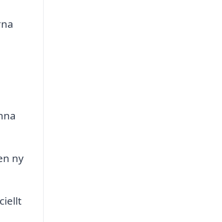
rna
änna
en ny
iellt