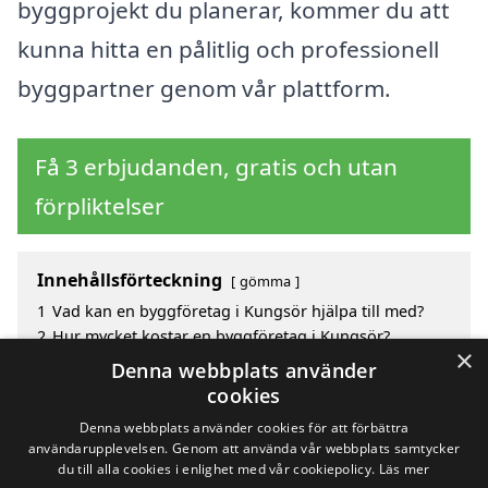
byggprojekt du planerar, kommer du att
kunna hitta en pålitlig och professionell
byggpartner genom vår plattform.
Få 3 erbjudanden, gratis och utan
förpliktelser
Innehållsförteckning
gömma
1
Vad kan en byggföretag i Kungsör hjälpa till med?
2
Hur mycket kostar en byggföretag i Kungsör?
×
3
Fördelar med att välja byggföretag i Kungsör
Denna webbplats använder
4
Sök efter en skicklig byggföretag i de omgivande
cookies
städerna kring Kungsör
Denna webbplats använder cookies för att förbättra
användarupplevelsen. Genom att använda vår webbplats samtycker
du till alla cookies i enlighet med vår cookiepolicy.
Läs mer