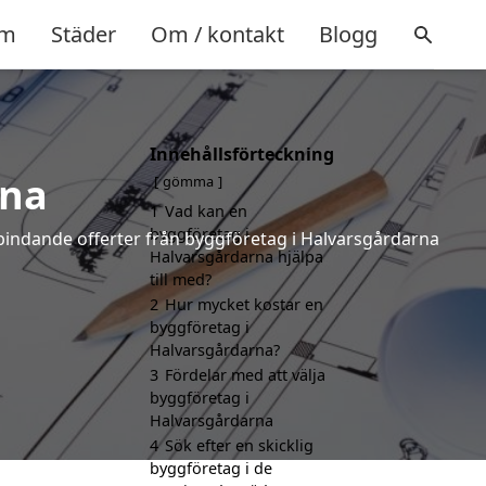
m
Städer
Om / kontakt
Blogg
Innehållsförteckning
rna
gömma
1
Vad kan en
byggföretag i
e bindande offerter från byggföretag i Halvarsgårdarna
Halvarsgårdarna hjälpa
till med?
2
Hur mycket kostar en
byggföretag i
Halvarsgårdarna?
3
Fördelar med att välja
byggföretag i
Halvarsgårdarna
4
Sök efter en skicklig
byggföretag i de