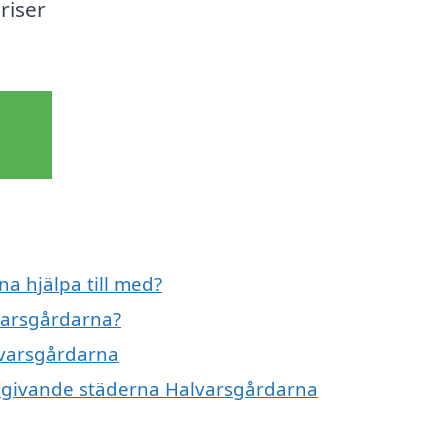
riser
a hjälpa till med?
varsgårdarna?
lvarsgårdarna
 omgivande städerna Halvarsgårdarna