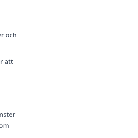
,
er och
r att
nster
som