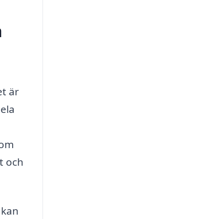
a
t är
ela
nom
t och
 kan