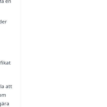
få en
uder
fikat
la att
som
egära