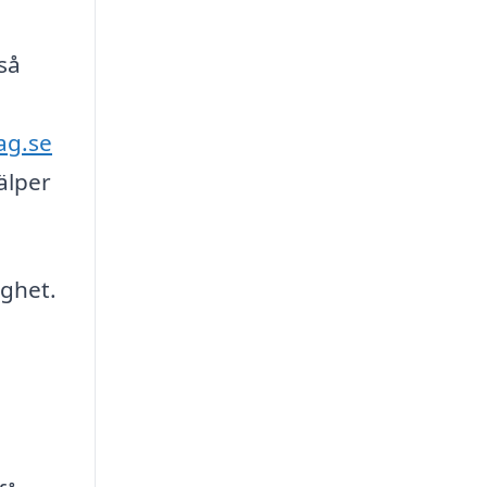
så
ag.se
älper
ighet.