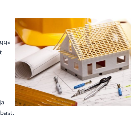
ygga
t
ja
bäst.