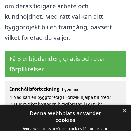
om deras tidigare arbete och
kundnöjdhet. Med rätt val kan ditt
byggprojekt bli en framgång, oavsett
vilket företag du väljer.
Få 3 erbjudanden, gratis och utan
förpliktelser
Innehållsförteckning
gömma
1
Vad kan en byggföretag i Forsvik hjälpa till med?
2
Hur mycket kostar en byggföretag i Forsvik?
×
3
Fördelar med att välja byggföretag i Forsvik
Denna webbplats använder
4
Sök efter en skicklig byggföretag i de omgivande
cookies
städerna Forsvik
Denna webbplats använder cookies för att förbättra