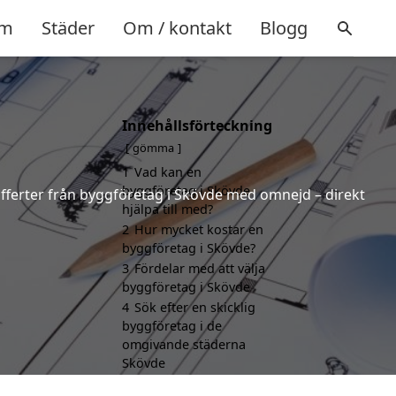
m
Städer
Om / kontakt
Blogg
Innehållsförteckning
gömma
1
Vad kan en
byggföretag i Skövde
 offerter från byggföretag i Skövde med omnejd – direkt
hjälpa till med?
2
Hur mycket kostar en
byggföretag i Skövde?
3
Fördelar med att välja
byggföretag i Skövde
4
Sök efter en skicklig
byggföretag i de
omgivande städerna
Skövde