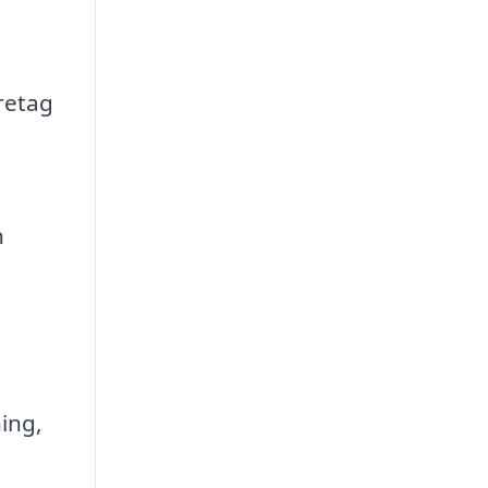
retag
n
ing,