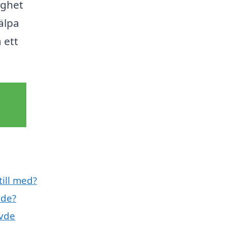
ighet
jälpa
 ett
till med?
vde?
övde