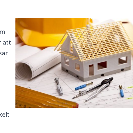
rm
 att
sar
kelt