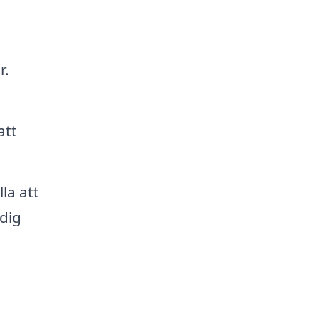
r.
att
la att
dig