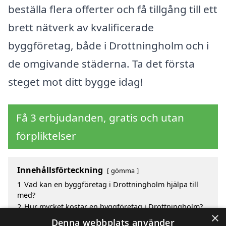
beställa flera offerter och få tillgång till ett
brett nätverk av kvalificerade
byggföretag, både i Drottningholm och i
de omgivande städerna. Ta det första
steget mot ditt bygge idag!
Få 3 erbjudanden, gratis och utan
förpliktelser
Innehållsförteckning
gömma
1
Vad kan en byggföretag i Drottningholm hjälpa till
med?
2
Hur mycket kostar en byggföretag i Drottningholm?
×
3
Fördelar med att välja byggföretag i Drottningholm
Denna webbplats använder