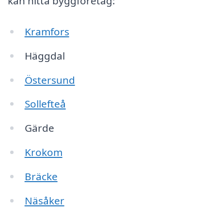
kan hitta byggföretag:
Kramfors
Häggdal
Östersund
Sollefteå
Gärde
Krokom
Bräcke
Näsåker