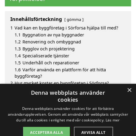
Innehållsförteckning
gömma
1
Vad kan en byggföretag i Sörforsa hjälpa till med?
1.1
Byggnation av nya byggnader
1.2
Renovering och ombyggnad
1.3
Bygglov och projektering
1.4
Specialiserade tjänster
1.5
Underhåll och reparationer
1.6
Varför använda en plattform för att hitta
byggföretag?
2
Hur mycket kostar en byggföretag i Sörforsa?
×
3
Fördelar med att välja byggföretag i Sörforsa
Denna webbplats använder
4
Sök efter en skicklig byggföretag i de omgivande
cookies
städerna Sörforsa
Denna webbplats använder cookies för att förbättra
användarupplevelsen. Genom att använda vår webbplats samtycker
du till alla cookies i enlighet med vår cookiepolicy.
Läs mer
Copyright 2026 - Pilanto Aps
ACCEPTERA ALLA
AVVISA ALLT