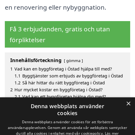
en renovering eller nybyggnation.
Få 3 erbjudanden, gratis och utan
förpliktelser
Innehållsförteckning
gömma
1
Vad kan en byggföretag i Östad hjälpa till med?
1.1
Byggtjänster som erbjuds av byggföretag i Östad
1.2
Så här hittar du rätt byggföretag i Östad
2
Hur mycket kostar en byggföretag i Östad?
2.1
Vad kan ett byggföretag hjälpa dig med?
×
3
Fördelar med att välja byggföretag i Östad
Denna webbplats använder
4
Sök efter en skicklig byggföretag i de omgivande
cookies
städerna Östad
Denna webbplats använder cookies för att förbättra
användarupplevelsen. Genom att använda vår webbplats samtycker
du till alla cookies i enlighet med vår cookiepolicy.
Läs mer