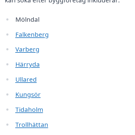
Mölndal
Falkenberg
Varberg
Härryda
Ullared
Kungsör
Tidaholm
Trollhättan