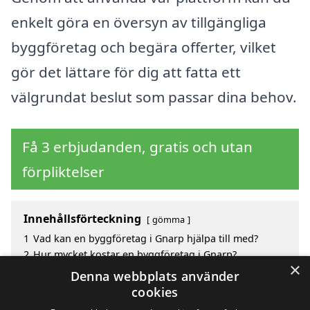
enkelt göra en översyn av tillgängliga
byggföretag och begära offerter, vilket
gör det lättare för dig att fatta ett
välgrundat beslut som passar dina behov.
Få 3 erbjudanden, gratis och utan
förpliktelser
Innehållsförteckning
gömma
1
Vad kan en byggföretag i Gnarp hjälpa till med?
2
Hur mycket kostar en byggföretag i Gnarp?
×
3
Fördelar med att välja byggföretag i Gnarp
Denna webbplats använder
4
Sök efter en skicklig byggföretag i de omgivande
cookies
städerna kring Gnarp