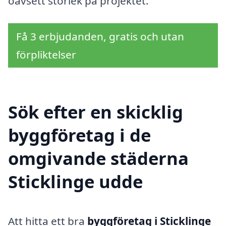
oavsett storlek på projektet.
Få 3 erbjudanden, gratis och utan
förpliktelser
Sök efter en skicklig
byggföretag i de
omgivande städerna
Sticklinge udde
Att hitta ett bra
byggföretag i Sticklinge