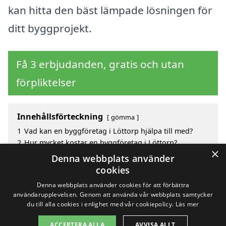
kan hitta den bäst lämpade lösningen för
ditt byggprojekt.
Få 3 erbjudanden, gratis och utan
förpliktelser
Innehållsförteckning
gömma
1
Vad kan en byggföretag i Löttorp hjälpa till med?
2
Hur mycket kostar en byggföretag i Löttorp?
×
3
Fördelar med att välja byggföretag i Löttorp
Denna webbplats använder
4
Sök efter en skicklig byggföretag i de omgivande
cookies
städerna Löttorp
Denna webbplats använder cookies för att förbättra
användarupplevelsen. Genom att använda vår webbplats samtycker
du till alla cookies i enlighet med vår cookiepolicy.
Läs mer
Copyright 2026 - Pilanto Aps
ACCEPTERA ALLA
AVVISA ALLT