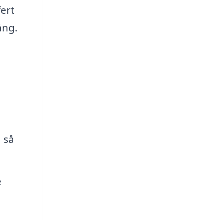
ert
ång.
 så
e