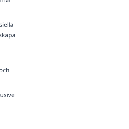
iella
 skapa
 och
lusive