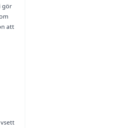
i gör
 som
on att
avsett