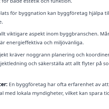
 för både estetik och funktion.
lats för byggnation kan byggföretag hjälpa ti
e.
 allt viktigare aspekt inom byggbranschen. M
r energieffektiva och miljövänliga.
jekt kräver noggrann planering och koordiner
ektledning och säkerställa att allt flyter på s
er:
En byggföretag har ofta erfarenhet av att
l med lokala myndigheter, vilket kan spara ti