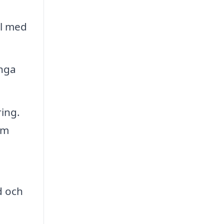
ll med
ånga
ing.
om
d och