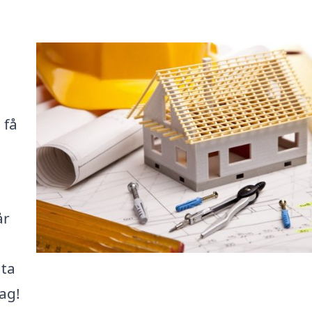
 få
år
 ta
ag!