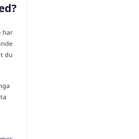
med?
e har
ande
et du
ånga
nta
ormer