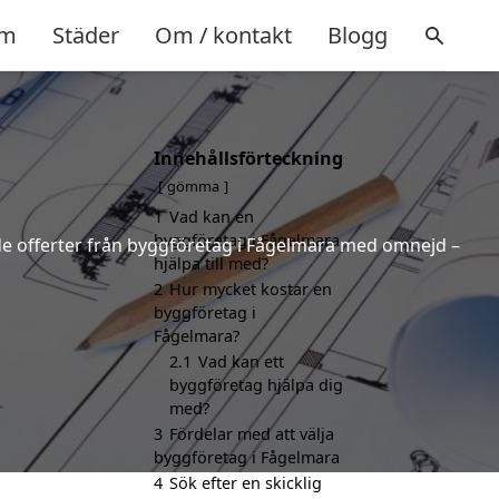
m
Städer
Om / kontakt
Blogg
Innehållsförteckning
gömma
1
Vad kan en
byggföretag i Fågelmara
ande offerter från byggföretag i Fågelmara med omnejd –
hjälpa till med?
2
Hur mycket kostar en
byggföretag i
Fågelmara?
2.1
Vad kan ett
byggföretag hjälpa dig
med?
3
Fördelar med att välja
byggföretag i Fågelmara
4
Sök efter en skicklig