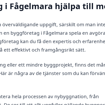
 i Fågelmara hjälpa till 
n överväldigande uppgift, särskilt om man int
n en byggföretag i Fågelmara spela en avgör
ggföretag kan du få den expertis och erfarenh
 ett effektivt och framgångsrikt sätt.
ng eller ett mindre byggprojekt, finns det m
är är några av de tjänster som du kan förvä
tera hela processen av nybyggnation, från
t. De ser till att allt uppfyller gällande byggn