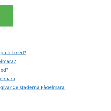
pa till med?
elmara?
med?
gelmara
omgivande städerna Fågelmara