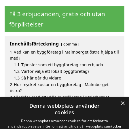
Få 3 erbjudanden, gratis och utan
förpliktelser
Innehållsförteckning
gömma
1
Vad kan en byggföretag i Malmberget östra hjälpa till
med?
1.1
Tjänster som ett byggföretag kan erbjuda
1.2
Varför välja ett lokalt byggföretag?
1.3
Så här går du vidare
2
Hur mycket kostar en byggföretag i Malmberget
östra?
3
Fördelar med att välja byggföretag i Malmberget
×
östra
Denna webbplats använder
4
Sök efter en skicklig byggföretag i de omgivande
cookies
städerna Malmberget östra
Denna webbplats använder cookies för att förbättra
användarupplevelsen. Genom att använda vår webbplats samtycker