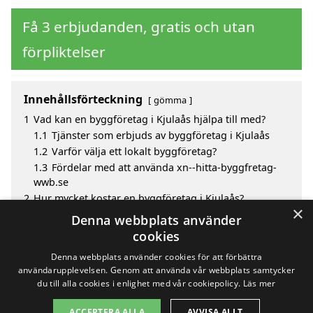
Få 3 erbjudanden, gratis och utan
förpliktelser
Innehållsförteckning
gömma
1
Vad kan en byggföretag i Kjulaås hjälpa till med?
1.1
Tjänster som erbjuds av byggföretag i Kjulaås
1.2
Varför välja ett lokalt byggföretag?
1.3
Fördelar med att använda xn--hitta-byggfretag-
wwb.se
2
Hur mycket kostar en byggföretag i Kjulaås?
×
3
Fördelar med att välja byggföretag i Kjulaås
Denna webbplats använder
4
Sök efter en skicklig byggföretag i de omgivande
cookies
städerna Kjulaås
Denna webbplats använder cookies för att förbättra
användarupplevelsen. Genom att använda vår webbplats samtycker
du till alla cookies i enlighet med vår cookiepolicy.
Läs mer
Copyright 2026 - Pilanto Aps
ACCEPTERA ALLA
AVVISA ALLT