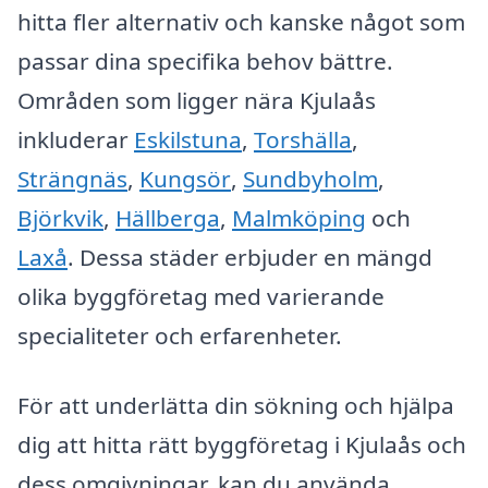
hitta fler alternativ och kanske något som
passar dina specifika behov bättre.
Områden som ligger nära Kjulaås
inkluderar
Eskilstuna
,
Torshälla
,
Strängnäs
,
Kungsör
,
Sundbyholm
,
Björkvik
,
Hällberga
,
Malmköping
och
Laxå
. Dessa städer erbjuder en mängd
olika byggföretag med varierande
specialiteter och erfarenheter.
För att underlätta din sökning och hjälpa
dig att hitta rätt byggföretag i Kjulaås och
dess omgivningar, kan du använda