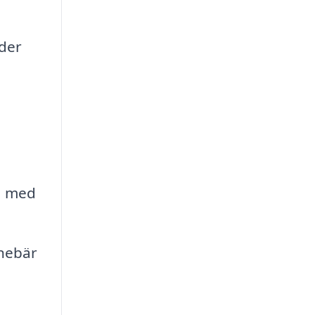
äder
å med
nnebär