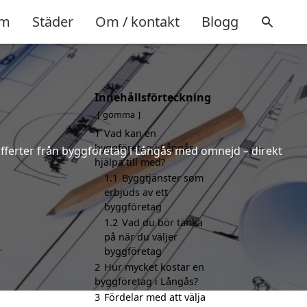
m
Städer
Om / kontakt
Blogg
Innehållsförteckning
gömma
1
Vad kan en
byggföretag i Långås
 offerter från byggföretag i Långås med omnejd – direkt
hjälpa till med?
1.1
Byggtjänster som
erbjuds av ett
byggföretag
1.2
Vad du bör tänka
på när du väljer
byggföretag
2
Hur mycket kostar en
byggföretag i Långås?
3
Fördelar med att välja