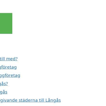
till med?
gföretag
yggföretag
gås?
ngås
mgivande städerna till Långås