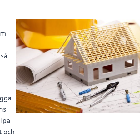
rm
 så
ygga
nns
älpa
t och