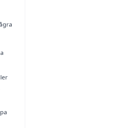
några
ta
ler
t
lpa