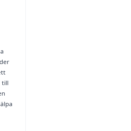
ta
uder
tt
ill
en
jälpa