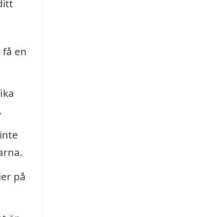
itt
 få en
ika
.
inte
arna.
ier på