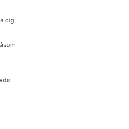
a dig
 såsom
dade