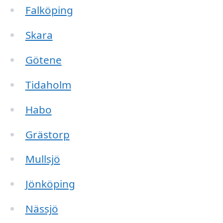
Falköping
Skara
Götene
Tidaholm
Habo
Grästorp
Mullsjö
Jönköping
Nässjö