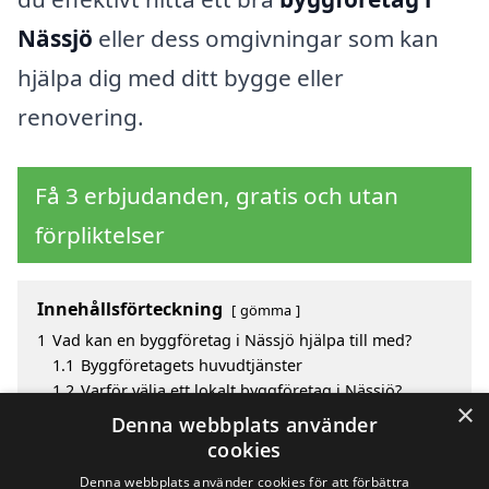
Nässjö
eller dess omgivningar som kan
hjälpa dig med ditt bygge eller
renovering.
Få 3 erbjudanden, gratis och utan
förpliktelser
Innehållsförteckning
gömma
1
Vad kan en byggföretag i Nässjö hjälpa till med?
1.1
Byggföretagets huvudtjänster
1.2
Varför välja ett lokalt byggföretag i Nässjö?
×
2
Fördelar med att välja byggföretag i Nässjö
Denna webbplats använder
3
Sök efter en skicklig byggföretag i de omgivande
cookies
städerna Nässjö
Denna webbplats använder cookies för att förbättra