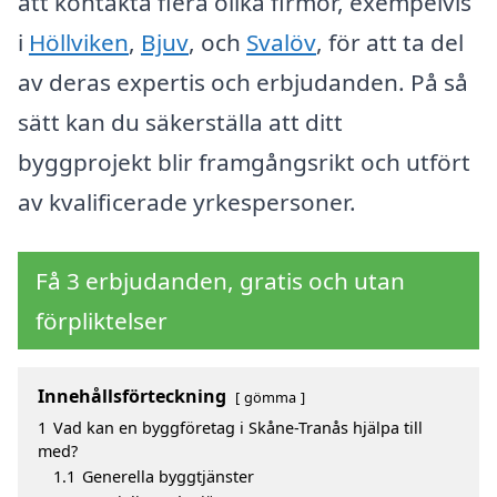
att kontakta flera olika firmor, exempelvis
i
Höllviken
,
Bjuv
, och
Svalöv
, för att ta del
av deras expertis och erbjudanden. På så
sätt kan du säkerställa att ditt
byggprojekt blir framgångsrikt och utfört
av kvalificerade yrkespersoner.
Få 3 erbjudanden, gratis och utan
förpliktelser
Innehållsförteckning
gömma
1
Vad kan en byggföretag i Skåne-Tranås hjälpa till
med?
1.1
Generella byggtjänster