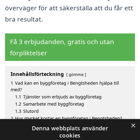
överväger för att säkerställa att du får ett
bra resultat.
Få 3 erbjudanden, gratis och utan
förpliktelser
Innehållsförteckning
gömma
1
Vad kan en byggföretag i Bengtsheden hjälpa till
med?
1.1
Tjänster som erbjuds av byggföretag
1.2
Samarbete med byggföretag
1.3
Slutord
2
Hur mycket kostar en byggföretag i Bengtsheden?
×
3
Fördelar med att välja byggföretag i Bengtsheden
Denna webbplats använder
4
Sök efter en skicklig byggföretag i de omgivande
cookies
städerna Bengtsheden