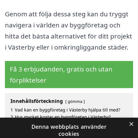
Genom att följa dessa steg kan du tryggt
navigera i världen av byggföretag och
hitta det bästa alternativet för ditt projekt
i Västerby eller i omkringliggande städer.
Få 3 erbjudanden, gratis och utan
förpliktelser
Innehållsförteckning
gömma
1
Vad kan en byggföretag i Västerby hjälpa till med?
2
Hur mycket kostar en byggföretag i Västerby?
×
3
Fördelar med att välja byggföretag i Västerby
Denna webbplats använder
4
Sök efter en skicklig byggföretag i de omgivande
cookies
städerna Västerby