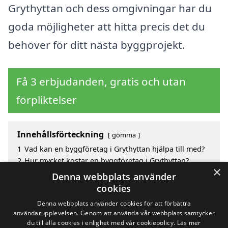
Grythyttan och dess omgivningar har du
goda möjligheter att hitta precis det du
behöver för ditt nästa byggprojekt.
Få 3 erbjudanden, gratis och utan
förpliktelser
Innehållsförteckning
gömma
1
Vad kan en byggföretag i Grythyttan hjälpa till med?
2
Hur mycket kostar en byggföretag i Grythyttan?
×
3
Fördelar med att välja byggföretag i Grythyttan
Denna webbplats använder
4
Sök efter en skicklig byggföretag i de omgivande
cookies
städerna Grythyttan
Denna webbplats använder cookies för att förbättra
användarupplevelsen. Genom att använda vår webbplats samtycker
du till alla cookies i enlighet med vår cookiepolicy.
Läs mer