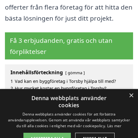
offerter från flera företag för att hitta den
bästa lösningen för just ditt projekt.
Få 3 erbjudanden, gratis och utan
förpliktelser
Innehållsförteckning
gömma
1
Vad kan en byggföretag i Torsby hjälpa till med?
2
Hur mycket kostar en byggföretag i Torsby?
×
3
Fördelar med att välja byggföretag i Torsby
Denna webbplats använder
4
Sök efter en skicklig byggföretag i de omgivande
cookies
städerna Torsby
Denna webbplats använder cookies för att förbättra
användarupplevelsen. Genom att använda vår webbplats samtycker
du till alla cookies i enlighet med vår cookiepolicy.
Läs mer
Copyright 2026 - Pilanto Aps