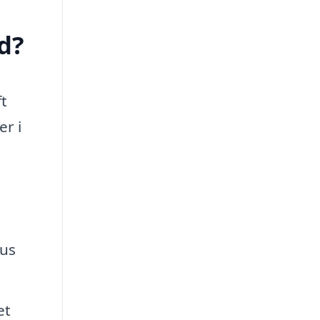
d?
ft
er i
hus
et