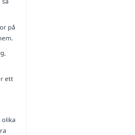
 så
dor på
 hem.
g,
r ett
 olika
öra