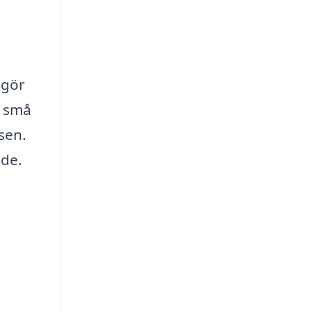
 gör
r små
sen.
åde.