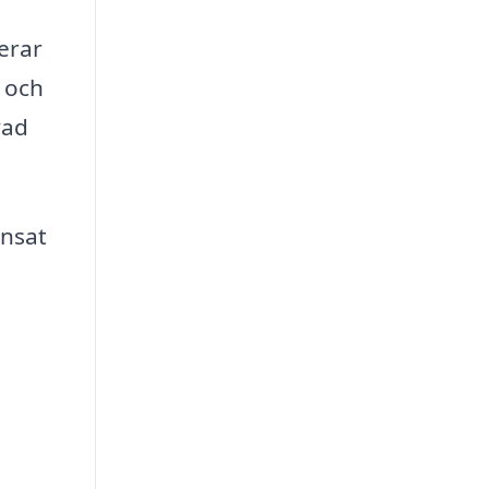
erar
l och
vad
änsat