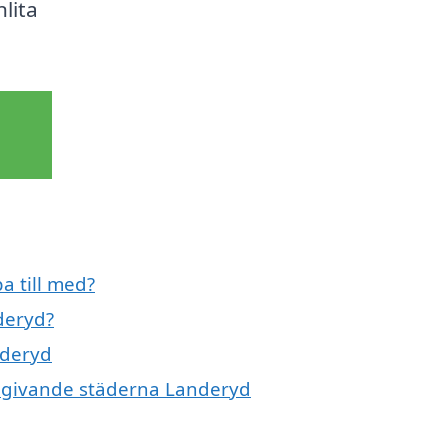
lita
a till med?
deryd?
nderyd
omgivande städerna Landeryd