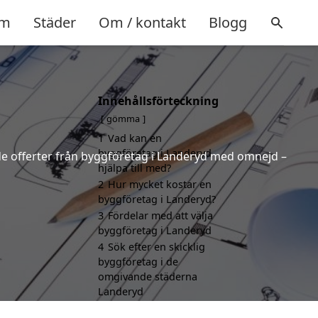
m
Städer
Om / kontakt
Blogg
Innehållsförteckning
gömma
1
Vad kan en
byggföretag i Landeryd
ande offerter från byggföretag i Landeryd med omnejd –
hjälpa till med?
2
Hur mycket kostar en
byggföretag i Landeryd?
3
Fördelar med att välja
byggföretag i Landeryd
4
Sök efter en skicklig
byggföretag i de
omgivande städerna
Landeryd