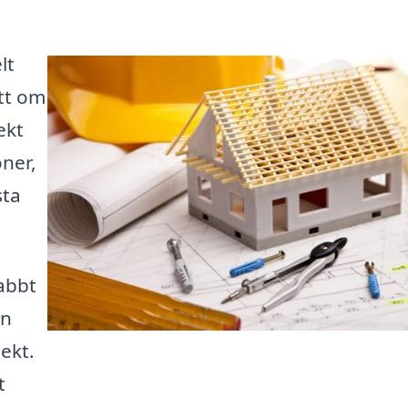
lt
tt om
ekt
ner,
sta
abbt
en
ekt.
t