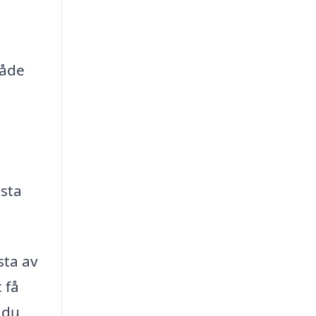
både
ästa
ista av
 få
 du