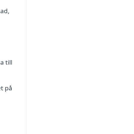
nad,
till
et på