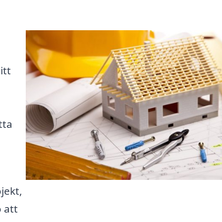
itt
tta
jekt,
 att