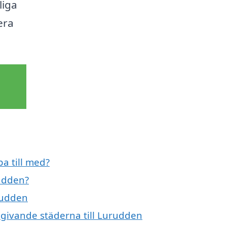
liga
era
a till med?
udden?
rudden
mgivande städerna till Lurudden