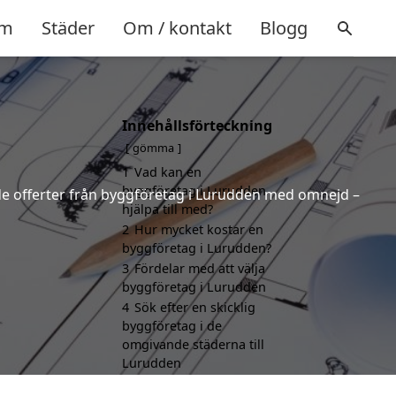
m
Städer
Om / kontakt
Blogg
Innehållsförteckning
gömma
1
Vad kan en
byggföretag i Lurudden
ande offerter från byggföretag i Lurudden med omnejd –
hjälpa till med?
2
Hur mycket kostar en
byggföretag i Lurudden?
3
Fördelar med att välja
byggföretag i Lurudden
4
Sök efter en skicklig
byggföretag i de
omgivande städerna till
Lurudden