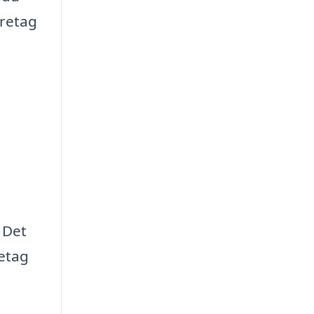
öretag
 Det
retag