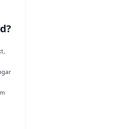
ed?
t,
ngar
om