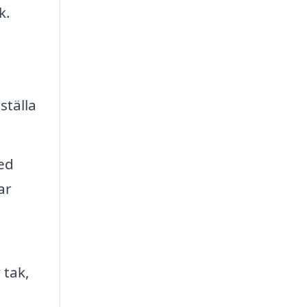
k.
ställa
ed
ar
 tak,