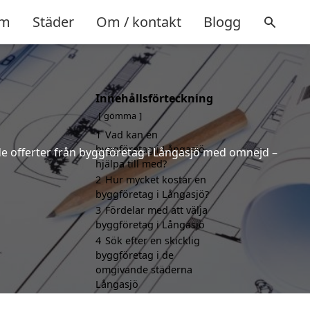
m
Städer
Om / kontakt
Blogg
Innehållsförteckning
gömma
1
Vad kan en
byggföretag i Långasjö
nde offerter från byggföretag i Långasjö med omnejd –
hjälpa till med?
2
Hur mycket kostar en
byggföretag i Långasjö?
3
Fördelar med att välja
byggföretag i Långasjö
4
Sök efter en skicklig
byggföretag i de
omgivande städerna
Långasjö