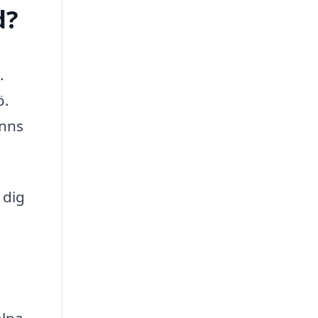
d?
.
ö.
inns
 dig