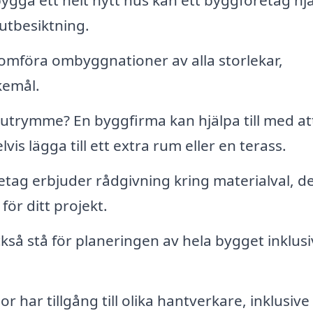
gga ett helt nytt hus kan ett byggföretag hj
 slutbesiktning.
mföra ombyggnationer av alla storlekar,
kemål.
trymme? En byggfirma kan hjälpa till med at
is lägga till ett extra rum eller en terass.
ag erbjuder rådgivning kring materialval, d
ör ditt projekt.
så stå för planeringen av hela bygget inklusi
har tillgång till olika hantverkare, inklusive