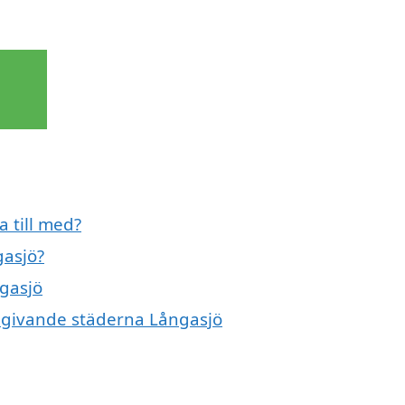
 till med?
gasjö?
ngasjö
omgivande städerna Långasjö