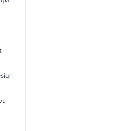
älpa
t
esign
ve