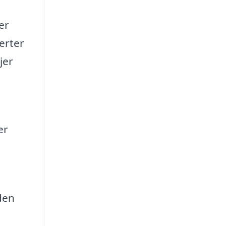
er
erter
jer
er
den