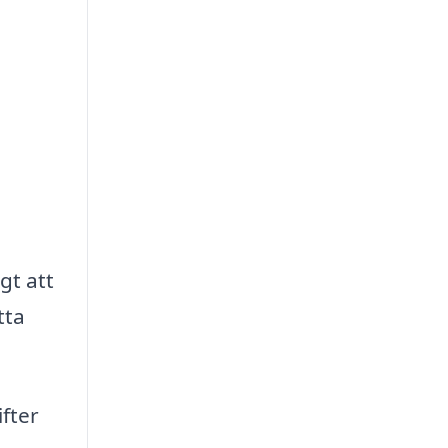
gt att
tta
fter