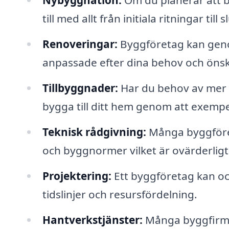
Nybyggnation:
Om du planerar att by
till med allt från initiala ritningar till
Renoveringar:
Byggföretag kan geno
anpassade efter dina behov och öns
Tillbyggnader:
Har du behov av mer u
bygga till ditt hem genom att exempelv
Teknisk rådgivning:
Många byggföret
och byggnormer vilket är ovärderligt f
Projektering:
Ett byggföretag kan ock
tidslinjer och resursfördelning.
Hantverkstjänster:
Många byggfirmor 