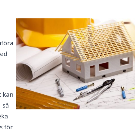
mföra
med
t kan
, så
eka
s för