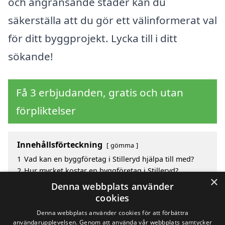
och angränsande städer kan du
säkerställa att du gör ett välinformerat val
för ditt byggprojekt. Lycka till i ditt
sökande!
Få 3 erbjudanden, gratis och utan
förpliktelser
Innehållsförteckning
gömma
1
Vad kan en byggföretag i Stilleryd hjälpa till med?
2
Hur mycket kostar en byggföretag i Stilleryd?
×
3
Fördelar med att välja byggföretag i Stilleryd
Denna webbplats använder
4
Sök efter en skicklig byggföretag i de omgivande
cookies
städerna Stilleryd
Denna webbplats använder cookies för att förbättra
användarupplevelsen. Genom att använda vår webbplats samtycker