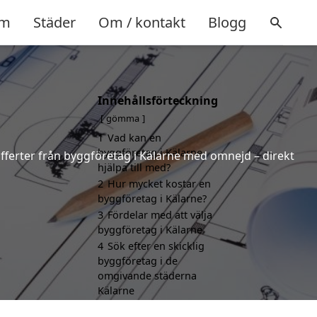
m
Städer
Om / kontakt
Blogg
Innehållsförteckning
gömma
1
Vad kan en
byggföretag i Kälarne
 offerter från byggföretag i Kälarne med omnejd – direkt
hjälpa till med?
2
Hur mycket kostar en
byggföretag i Kälarne?
3
Fördelar med att välja
byggföretag i Kälarne
4
Sök efter en skicklig
byggföretag i de
omgivande städerna
Kälarne