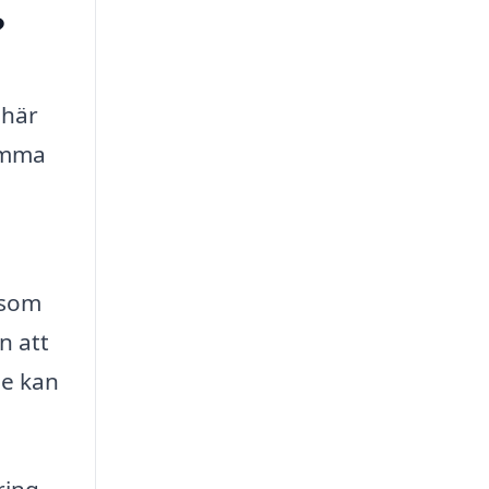
?
 här
samma
 som
n att
ne kan