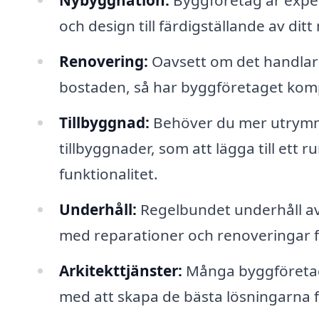
Nybyggnation:
Byggföretag är exper
och design till färdigställande av ditt
Renovering:
Oavsett om det handlar 
bostaden, så har byggföretaget kompe
Tillbyggnad:
Behöver du mer utrymm
tillbyggnader, som att lägga till ett r
funktionalitet.
Underhåll:
Regelbundet underhåll av f
med reparationer och renoveringar fö
Arkitekttjänster:
Många byggföretag e
med att skapa de bästa lösningarna fö