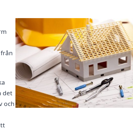
orm
 från
ka
a det
v och
tt