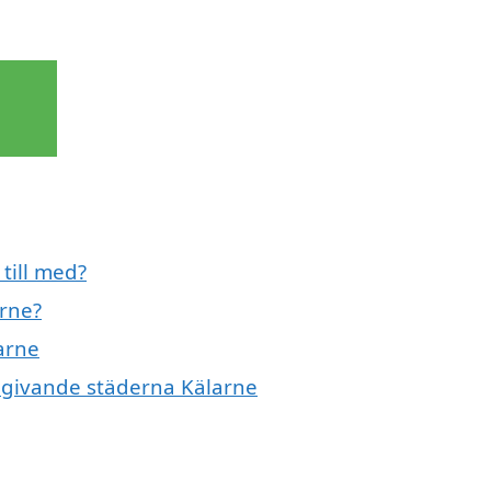
till med?
arne?
arne
omgivande städerna Kälarne