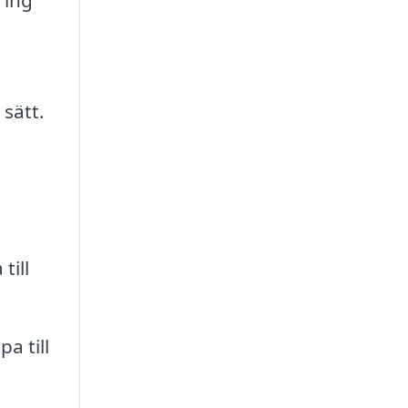
ring
sätt.
till
a till