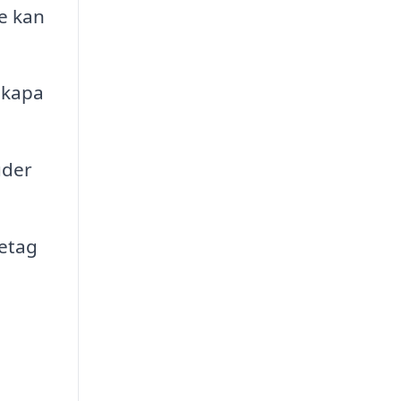
e kan
skapa
uder
retag