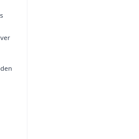
as
över
l den