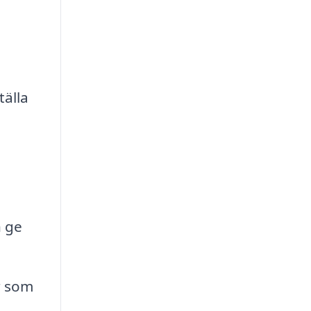
tälla
n ge
r som