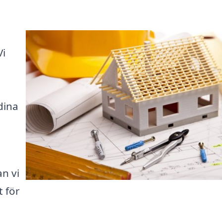
Vi
dina
n vi
t för