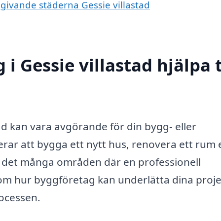
mgivande städerna Gessie villastad
i Gessie villastad hjälpa t
tad kan vara avgörande för din bygg- eller
ar att bygga ett nytt hus, renovera ett rum e
s det många områden där en professionell
enom hur byggföretag kan underlätta dina proj
rocessen.