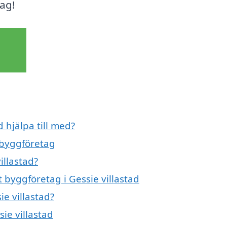
dag!
 hjälpa till med?
 byggföretag
illastad?
tt byggföretag i Gessie villastad
e villastad?
ie villastad