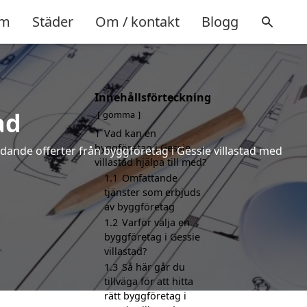
m
Städer
Om / kontakt
Blogg
Innehållsförteckning
ad
gömma
1
Vad kan en
byggföretag i Gessie
indande offerter från byggföretag i Gessie villastad med
villastad hjälpa till med?
1.1
Omfattande
tjänster som erbjuds
av byggföretag
1.2
Varför välja en
byggföretag i Gessie
villastad?
1.3
Så här går du
tillväga för att hitta
rätt byggföretag i