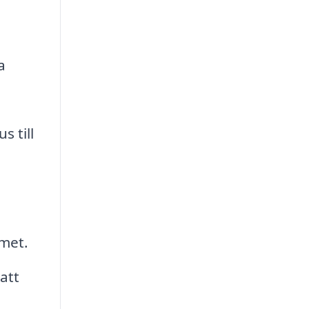
a
s till
met.
att