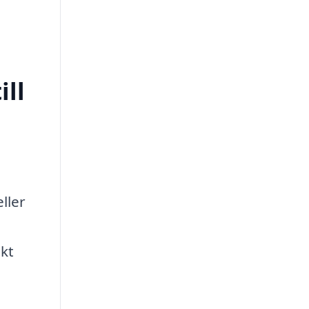
ill
ller
ekt