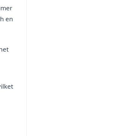
ormer
ch en
het
ilket