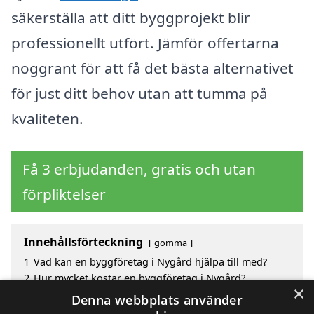
säkerställa att ditt byggprojekt blir
professionellt utfört. Jämför offertarna
noggrant för att få det bästa alternativet
för just ditt behov utan att tumma på
kvaliteten.
Få 3 erbjudanden, gratis och utan
förpliktelser
Innehållsförteckning
gömma
1
Vad kan en byggföretag i Nygård hjälpa till med?
2
Hur mycket kostar en byggföretag i Nygård?
×
3
Fördelar med att välja byggföretag i Nygård
Denna webbplats använder
4
Sök efter en skicklig byggföretag i de