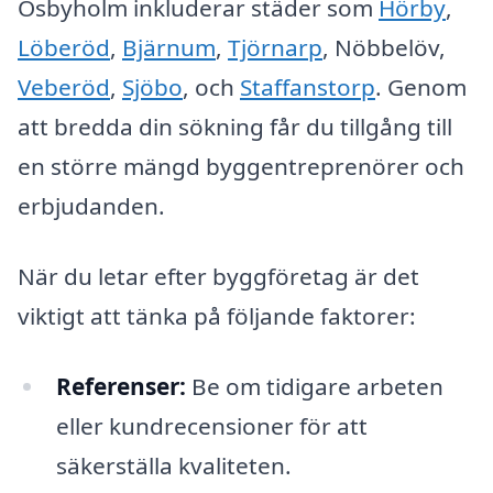
Osbyholm inkluderar städer som
Hörby
,
Löberöd
,
Bjärnum
,
Tjörnarp
, Nöbbelöv,
Veberöd
,
Sjöbo
, och
Staffanstorp
. Genom
att bredda din sökning får du tillgång till
en större mängd byggentreprenörer och
erbjudanden.
När du letar efter byggföretag är det
viktigt att tänka på följande faktorer:
Referenser:
Be om tidigare arbeten
eller kundrecensioner för att
säkerställa kvaliteten.