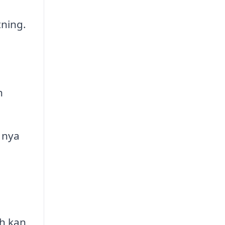
tning.
h
 nya
h kan