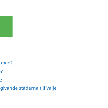
l med?
e?
je
givande städerna till Valje