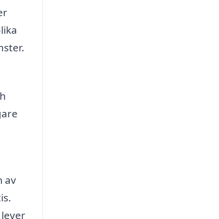
er
lika
nster.
ch
gare
m av
is.
 lever