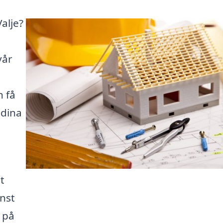
Valje?
vår
h få
 dina
t
änst
a på