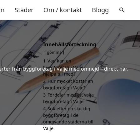
m
Städer
Om / kontakt
Blogg
Innehållsförteckning
gömma
1
Vad kan en
byggföretag i Valje
ferter från byggföretag i Valje med omnejd – direkt här.
hjälpa till med?
2
Hur mycket kostar en
byggföretag i Valje?
3
Fördelar med att välja
byggföretag i Valje
4
Sök efter en skicklig
byggföretag i de
omgivande städerna till
Valje