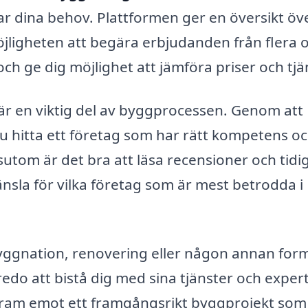
sar dina behov. Plattformen ger en översikt öv
jligheten att begära erbjudanden från flera o
ch ge dig möjlighet att jämföra priser och tjä
är en viktig del av byggprocessen. Genom att
u hitta ett företag som har rätt kompetens o
ssutom är det bra att läsa recensioner och tidi
nsla för vilka företag som är mest betrodda i
yggnation, renovering eller någon annan for
redo att bistå dig med sina tjänster och expert
 fram emot ett framgångsrikt byggprojekt som