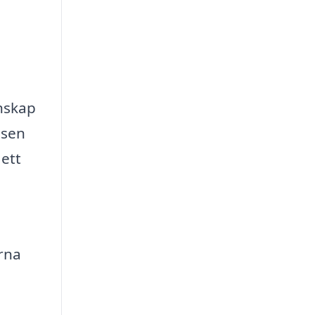
nskap
ssen
 ett
rna