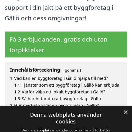
support i din jakt på ett byggföretag i
Gällö och dess omgivningar!
Få 3 erbjudanden, gratis och utan
förpliktelser
Innehållsförteckning
gömma
1
Vad kan en byggföretag i Gällö hjälpa till med?
1.1
Tjänster som ett byggföretag i Gällö kan erbjuda
1.2
Varför välja ett lokalt byggföretag i Gällö?
1.3
Så här hittar du rätt byggföretag i Gällö
2
Hur mycket kostar en byggföretag i Gällö?
×
3
Fördelar med att välja byggföretag i Gällö
Denna webbplats använder
4
Sök efter en skicklig byggföretag i de omgivande
cookies
städerna till Gällö
Denna webbplats använder cookies för att förbättra