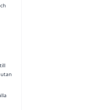
och
ill
 utan
lla