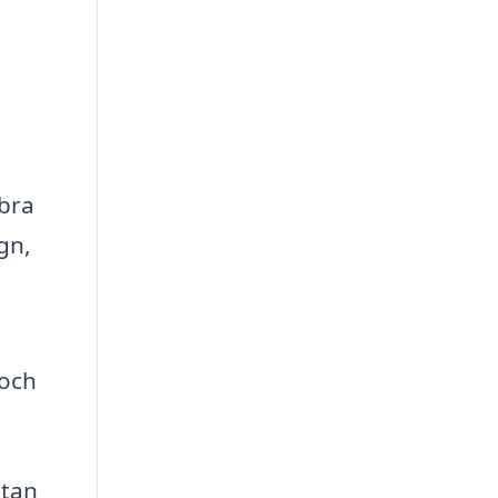
 bra
gn,
 och
utan