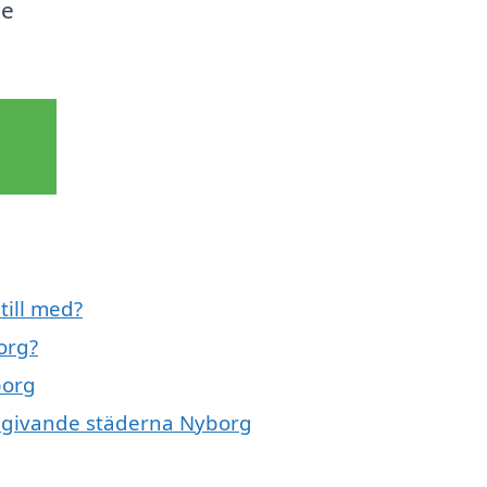
de
till med?
org?
borg
omgivande städerna Nyborg