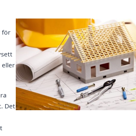
 för
sett
eller
ära
t. Det
t