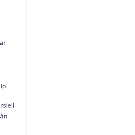
 är
lp.
siell
rån