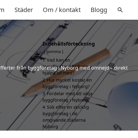
m
Städer
Om / kontakt
Blogg
Innehållsförteckning
gömma
1
Vad kan en
byggföretag i Nyborg
 offerter från byggföretag i Nyborg med omnejd – direkt
hjälpa till med?
2
Hur mycket kostar en
byggföretag i Nyborg?
3
Fördelar med att välja
byggföretag i Nyborg
4
Sök efter en skicklig
byggföretag i de
omgivande städerna
Nyborg