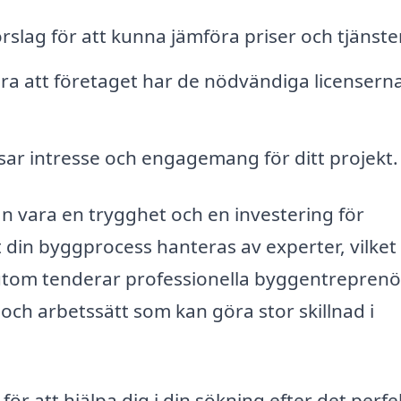
rslag för att kunna jämföra priser och tjänster
ra att företaget har de nödvändiga licensern
isar intresse och engagemang för ditt projekt.
n vara en trygghet och en investering för
 din byggprocess hanteras av experter, vilket
sutom tenderar professionella byggentreprenö
l och arbetssätt som kan göra stor skillnad i
ör att hjälpa dig i din sökning efter det perfe