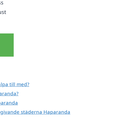
ss
ust
pa till med?
paranda?
aparanda
 omgivande städerna Haparanda