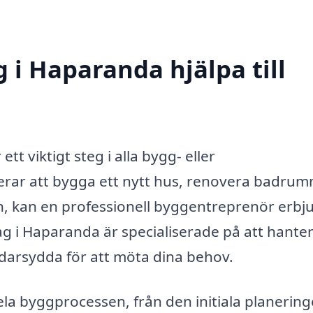
 i Haparanda hjälpa till
tt viktigt steg i alla bygg- eller
erar att bygga ett nytt hus, renovera badru
, kan en professionell byggentreprenör erbj
ag i Haparanda är specialiserade på att hante
ddarsydda för att möta dina behov.
ela byggprocessen, från den initiala planerin