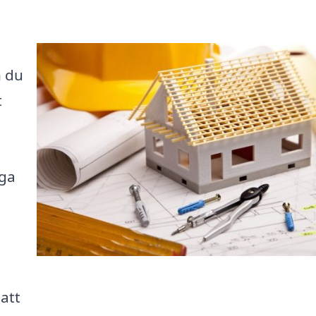
n du
t
nga
att