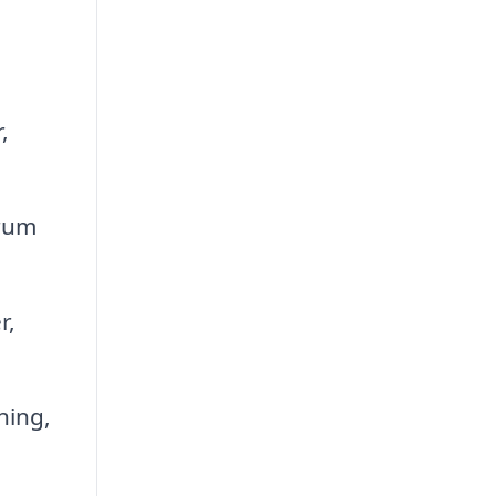
,
drum
r,
ning,