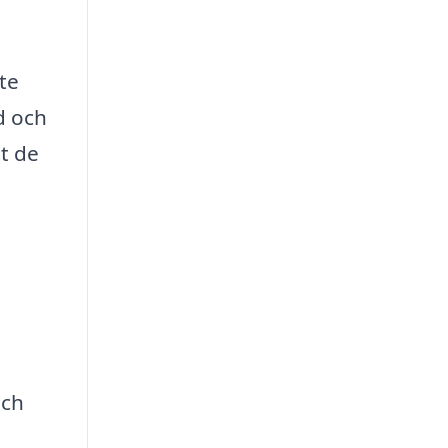
te
d och
tt de
e
och