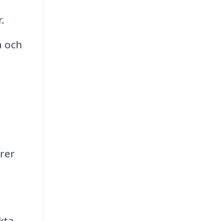
.
a och
rer
kta