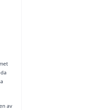
mmet
uda
ra
gen av