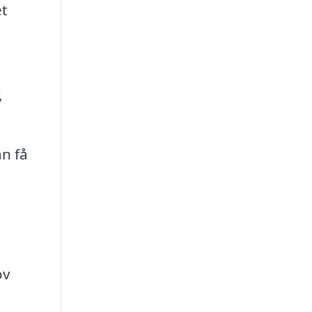
et
,
an få
ov