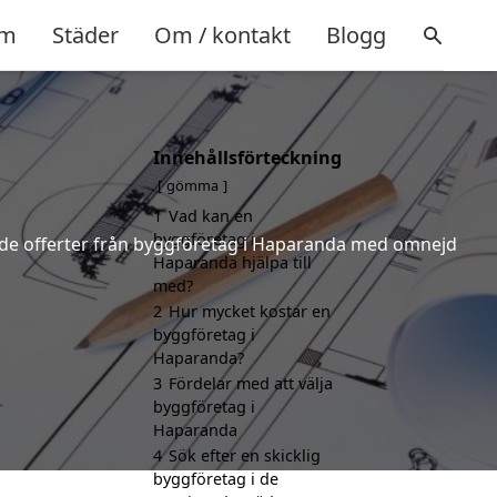
m
Städer
Om / kontakt
Blogg
Innehållsförteckning
gömma
1
Vad kan en
byggföretag i
dande offerter från byggföretag i Haparanda med omnejd
Haparanda hjälpa till
med?
2
Hur mycket kostar en
byggföretag i
Haparanda?
3
Fördelar med att välja
byggföretag i
Haparanda
4
Sök efter en skicklig
byggföretag i de