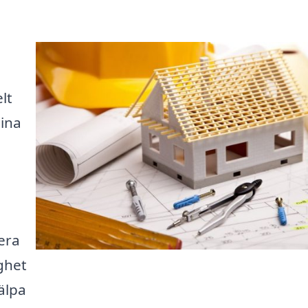
lt
dina
era
ghet
jälpa