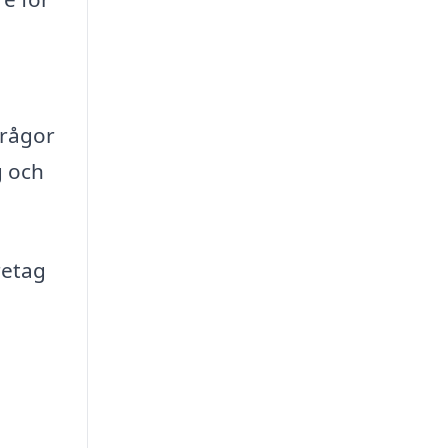
frågor
g och
retag