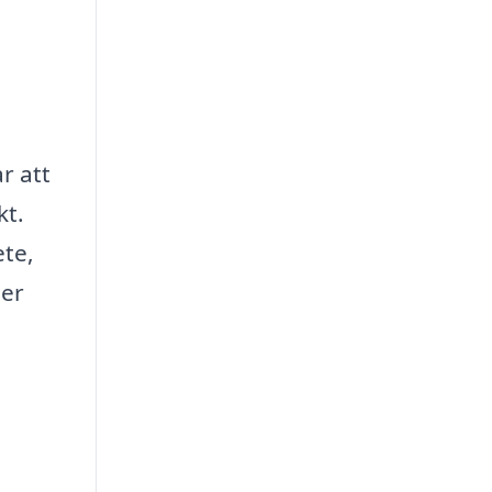
r att
kt.
ete,
ser