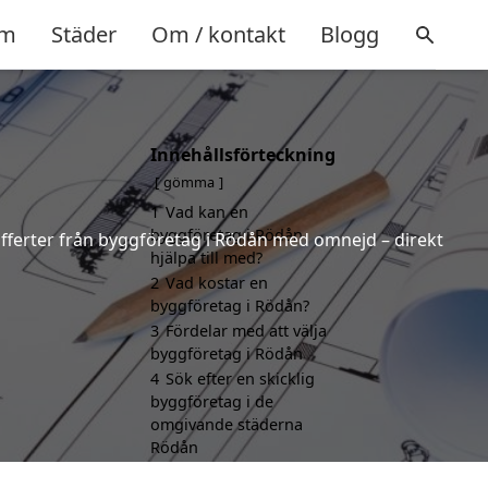
m
Städer
Om / kontakt
Blogg
Innehållsförteckning
gömma
1
Vad kan en
byggföretag i Rödån
 offerter från byggföretag i Rödån med omnejd – direkt
hjälpa till med?
2
Vad kostar en
byggföretag i Rödån?
3
Fördelar med att välja
byggföretag i Rödån
4
Sök efter en skicklig
byggföretag i de
omgivande städerna
Rödån