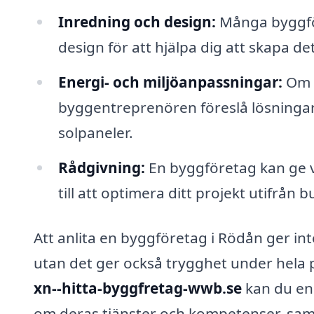
Inredning och design:
Många byggför
design för att hjälpa dig att skapa d
Energi- och miljöanpassningar:
Om d
byggentreprenören föreslå lösningar s
solpaneler.
Rådgivning:
En byggföretag kan ge vä
till att optimera ditt projekt utifrån
Att anlita en byggföretag i Rödån ger inte
utan det ger också trygghet under hela
xn--hitta-byggfretag-wwb.se
kan du enk
om deras tjänster och kompetenser, samt