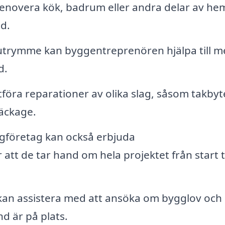
renovera kök, badrum eller andra delar av h
ad.
rymme kan byggentreprenören hjälpa till me
d.
öra reparationer av olika slag, såsom takbyt
läckage.
ggföretag kan också erbjuda
 att de tar hand om hela projektet från start ti
an assistera med att ansöka om bygglov och
nd är på plats.