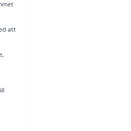
emmet
d att
e,
ll