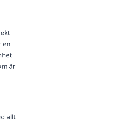
jekt
r en
nhet
om är
 allt