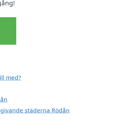
mgång!
ill med?
dån
omgivande städerna Rödån