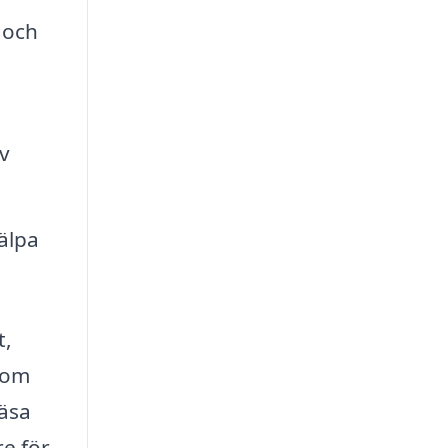
 och
v
älpa
t,
som
läsa
e för