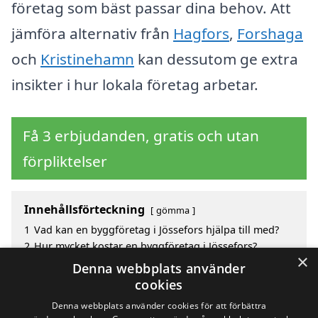
företag som bäst passar dina behov. Att
jämföra alternativ från
Hagfors
,
Forshaga
och
Kristinehamn
kan dessutom ge extra
insikter i hur lokala företag arbetar.
Få 3 erbjudanden, gratis och utan
förpliktelser
Innehållsförteckning
gömma
1
Vad kan en byggföretag i Jössefors hjälpa till med?
2
Hur mycket kostar en byggföretag i Jössefors?
×
3
Fördelar med att välja byggföretag i Jössefors
Denna webbplats använder
4
Sök efter en skicklig byggföretag i de omgivande
cookies
städerna Jössefors
Denna webbplats använder cookies för att förbättra