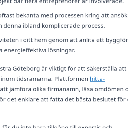
rojekt där flera entreprenörer är involverade.
oftast bekanta med processen kring att ansö
m denna ibland komplicerade process.
iteten i ditt hem genom att anlita ett byggfö
energieffektiva lösningar.
stra Göteborg är viktigt för att säkerställa att 
h inom tidsramarna. Plattformen
hitta-
 att jämföra olika firmanamn, läsa omdömen 
ör det enklare att fatta det bästa beslutet för 
r du inte bara tillgång till expertis och