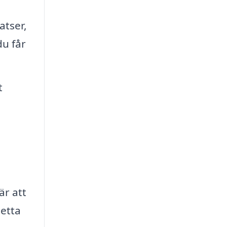
atser,
du får
t
g
är att
Detta