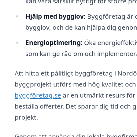
kan vara särskilt nyttigt för större p
Hjälp med bygglov:
Byggföretag är 
bygglov, och de kan hjälpa dig geno
Energioptimering:
Öka energieffektiv
som kan ge råd om och implementera 
Att hitta ett pålitligt byggföretag i Nordö
byggprojekt utförs med hög kvalitet oc
byggföretag.se
är en utmärkt resurs för
beställa offerter. Det sparar dig tid och g
projekt.
Genom att använda din lokala byggfirma få