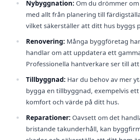
Nybyggnation:
Om du drömmer om att
med allt från planering till färdigst
vilket säkerställer att ditt hus byggs 
Renovering:
Många byggföretag har s
handlar om att uppdatera ett gammal
Professionella hantverkare ser till 
Tillbyggnad:
Har du behov av mer yta 
bygga en tillbyggnad, exempelvis ett 
komfort och värde på ditt hus.
Reparationer:
Oavsett om det handla
bristande takunderhåll, kan byggfirm
skador och säkerställa att ditt hem är 