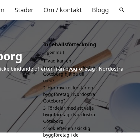
m
Städer
Om / kontakt
Blogg
Innehållsförteckning
borg
gömma
1
Vad kan en
byggföretag i Nordöstra
h icke bindande offerter från byggföretag i Nordöstra
Göteborg hjälpa till
med?
2
Hur mycket kostar en
byggföretag i Nordöstra
Göteborg?
3
Fördelar med att välja
byggföretag i Nordöstra
Göteborg
4
Sök efter en skicklig
byggföretag i de