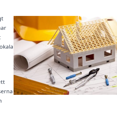
gt
har
t
lokala
tt
rserna
n