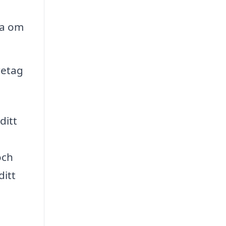
ka om
retag
ditt
och
ditt