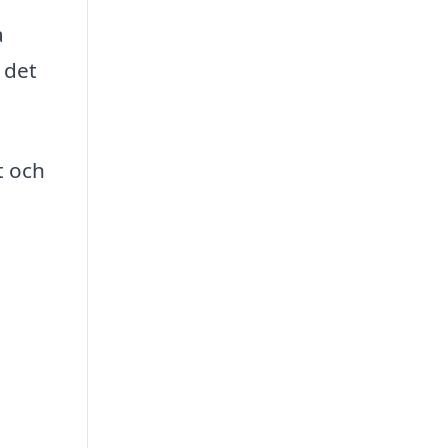
a
 det
t och