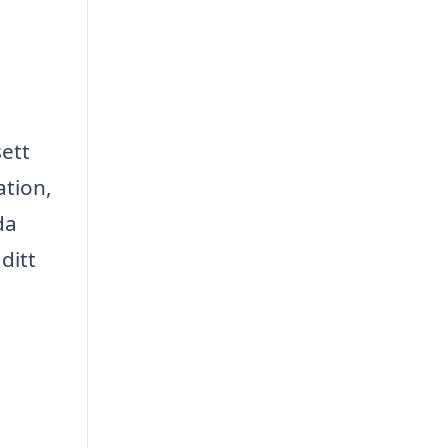
sett
ation,
da
ditt