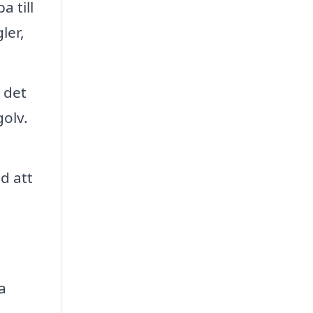
 till
ler,
 det
olv.
d att
a